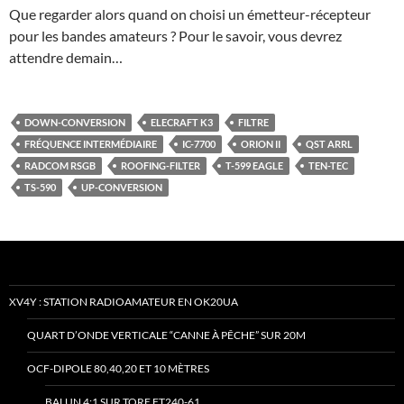
Que regarder alors quand on choisi un émetteur-récepteur
pour les bandes amateurs ? Pour le savoir, vous devrez
attendre demain…
DOWN-CONVERSION
ELECRAFT K3
FILTRE
FRÉQUENCE INTERMÉDIAIRE
IC-7700
ORION II
QST ARRL
RADCOM RSGB
ROOFING-FILTER
T-599 EAGLE
TEN-TEC
TS-590
UP-CONVERSION
XV4Y : STATION RADIOAMATEUR EN OK20UA
QUART D’ONDE VERTICALE “CANNE À PÊCHE” SUR 20M
OCF-DIPOLE 80,40,20 ET 10 MÈTRES
BALUN 4:1 SUR TORE FT240-61