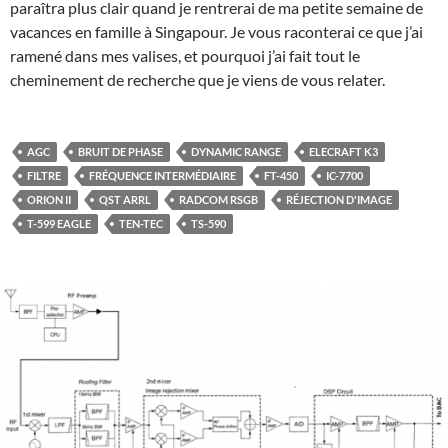
paraîtra plus clair quand je rentrerai de ma petite semaine de
vacances en famille à Singapour. Je vous raconterai ce que j’ai
ramené dans mes valises, et pourquoi j’ai fait tout le
cheminement de recherche que je viens de vous relater.
AGC
BRUIT DE PHASE
DYNAMIC RANGE
ELECRAFT K3
FILTRE
FRÉQUENCE INTERMÉDIAIRE
FT-450
IC-7700
ORION II
QST ARRL
RADCOM RSGB
RÉJECTION D'IMAGE
T-599 EAGLE
TEN-TEC
TS-590