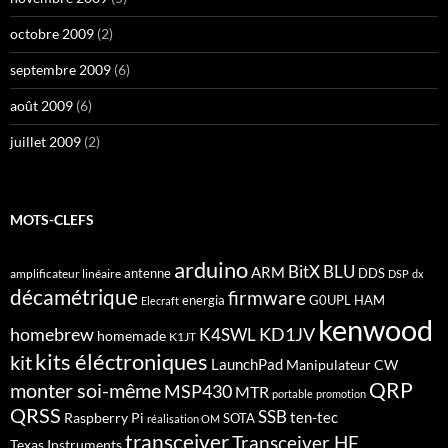
octobre 2009
(2)
septembre 2009
(6)
août 2009
(6)
juillet 2009
(2)
MOTS-CLEFS
arduino
BitX
BLU
ARM
antenne
DDS
amplificateur linéaire
DSP
dx
décamétrique
firmware
energia
G0UPL
HAM
Elecraft
kenwood
homebrew
KD1JV
K4SWL
homemade
K1JT
kits éléctroniques
kit
LaunchPad
Manipulateur CW
QRP
monter soi-même
MSP430
MTR
portable
promotion
QRSS
SSB
ten-tec
Raspberry Pi
SOTA
réalisation OM
transceiver
Transceiver HF
Texas Instruments