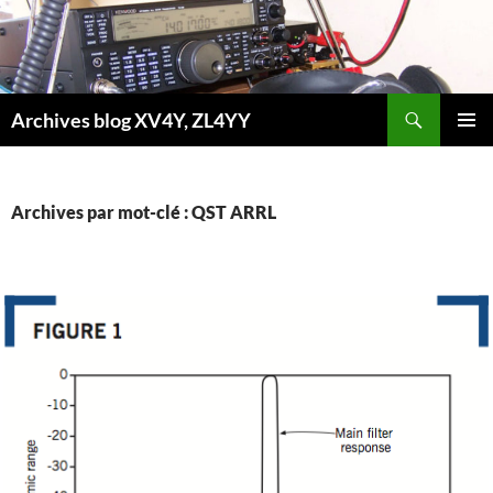
Aller
au
contenu
Recherche
Archives blog XV4Y, ZL4YY
MENU
PRINCI
Archives par mot-clé : QST ARRL