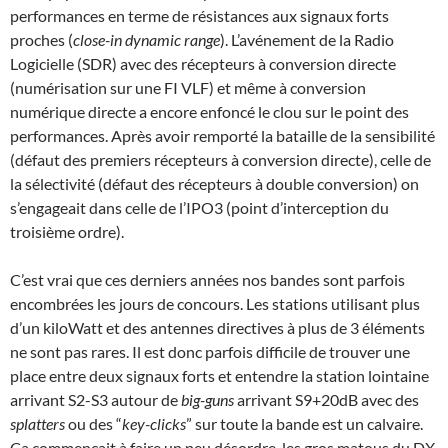
performances en terme de résistances aux signaux forts
proches (
close-in dynamic range
). L’avénement de la Radio
Logicielle (SDR) avec des récepteurs à conversion directe
(numérisation sur une FI VLF) et même à conversion
numérique directe a encore enfoncé le clou sur le point des
performances. Après avoir remporté la bataille de la sensibilité
(défaut des premiers récepteurs à conversion directe), celle de
la sélectivité (défaut des récepteurs à double conversion) on
s’engageait dans celle de l’IPO3 (point d’interception du
troisième ordre).
C’est vrai que ces derniers années nos bandes sont parfois
encombrées les jours de concours. Les stations utilisant plus
d’un kiloWatt et des antennes directives à plus de 3 éléments
ne sont pas rares. Il est donc parfois difficile de trouver une
place entre deux signaux forts et entendre la station lointaine
arrivant S2-S3 autour de
big-guns
arrivant S9+20dB avec des
splatters
ou des “
key-clicks
” sur toute la bande est un calvaire.
Ca commençait à faire un peu désordre, les gros matous du DX