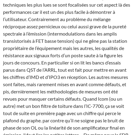
techniques les plus lues se sont focalisées sur cet aspect là des
performances car il est un des plus facile à démontrer à
l’utilisateur. Contrairement au problème du mélange
réciproque assez pernicieux ou celui aussi grave de la pureté
spectrale à l’émission (intermodulations dans les amplis
transistorisés à FET basse tension) qui ne gêne pas la station
propriétaire de l’équipement mais les autres, les qualités de
résistance aux signaux forts d’un poste saute à la figure les
jours de concours. En particulier si on lit les bancs d’essais
parus dans QST de l’ARRL, tout est fait pour mettre en avant
les chiffres d’IMD et d’IPO3 en réception. Les autres mesures
sont faites, mais rarement mises en avant comme défauts, et
pis, dernièrement les méthodologies de mesures ont été
revues pour masquer certains défauts. Quand Icom (ou un
autre) met un bon filtre de toiture dans l’IC-7700, ça se voit
tout de suite en première page avec un chiffre qui perce le
plafond du graphe. par contre qu’il ne soigne pas le bruit de
phase de son OL ou la linéarité de son amplificateur final en
émission, il faut lire les petites lettres… De même pour la SDR,