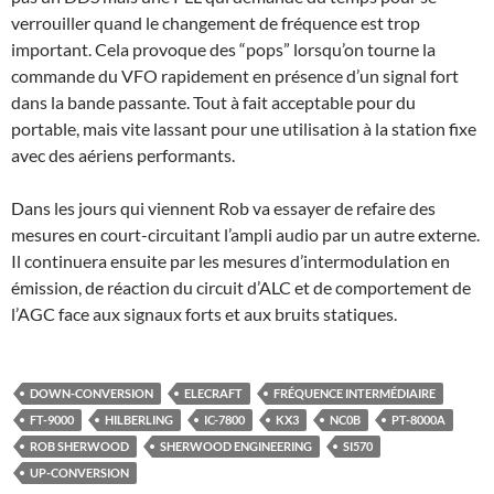
verrouiller quand le changement de fréquence est trop
important. Cela provoque des “pops” lorsqu’on tourne la
commande du VFO rapidement en présence d’un signal fort
dans la bande passante. Tout à fait acceptable pour du
portable, mais vite lassant pour une utilisation à la station fixe
avec des aériens performants.
Dans les jours qui viennent Rob va essayer de refaire des
mesures en court-circuitant l’ampli audio par un autre externe.
Il continuera ensuite par les mesures d’intermodulation en
émission, de réaction du circuit d’ALC et de comportement de
l’AGC face aux signaux forts et aux bruits statiques.
DOWN-CONVERSION
ELECRAFT
FRÉQUENCE INTERMÉDIAIRE
FT-9000
HILBERLING
IC-7800
KX3
NC0B
PT-8000A
ROB SHERWOOD
SHERWOOD ENGINEERING
SI570
UP-CONVERSION