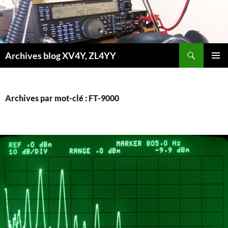
Aller
au
contenu
Recherche
Archives blog XV4Y, ZL4YY
MENU
PRINCI
Archives par mot-clé : FT-9000