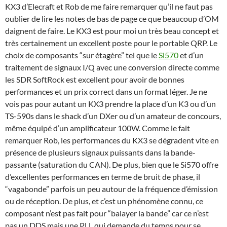
KX3 d’Elecraft et Rob de me faire remarquer qu’il ne faut pas
oublier de lire les notes de bas de page ce que beaucoup d’OM
daignent de faire. Le KX3 est pour moi un très beau concept et
très certainement un excellent poste pour le portable QRP. Le
choix de composants “sur étagère” tel que le
Si570
et d’un
traitement de signaux I/Q avec une conversion directe comme
les SDR SoftRock est excellent pour avoir de bonnes
performances et un prix correct dans un format léger. Je ne
vois pas pour autant un KX3 prendre la place d’un K3 ou d’un
TS-590s dans le shack d’un DXer ou d’un amateur de concours,
même équipé d’un amplificateur 100W. Comme le fait
remarquer Rob, les performances du KX3 se dégradent vite en
présence de plusieurs signaux puissants dans la bande-
passante (saturation du CAN). De plus, bien que le Si570 offre
d’excellentes performances en terme de bruit de phase, il
“vagabonde” parfois un peu autour de la fréquence d’émission
ou de réception. De plus, et c’est un phénomène connu, ce
composant n’est pas fait pour “balayer la bande” car ce n’est
pas un DDS mais une PLL qui demande du temps pour se