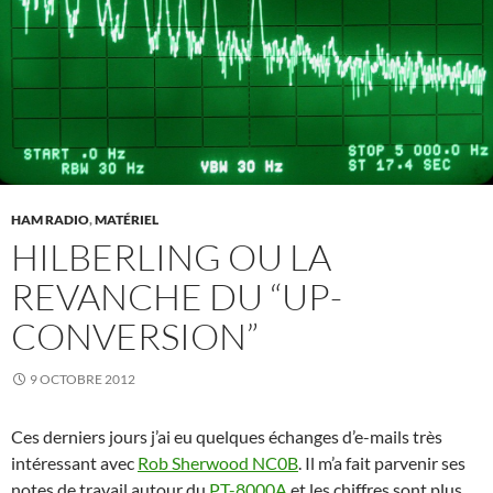
HAM RADIO
,
MATÉRIEL
HILBERLING OU LA
REVANCHE DU “UP-
CONVERSION”
9 OCTOBRE 2012
Ces derniers jours j’ai eu quelques échanges d’e-mails très
intéressant avec
Rob Sherwood NC0B
. Il m’a fait parvenir ses
notes de travail autour du
PT-8000A
et les chiffres sont plus