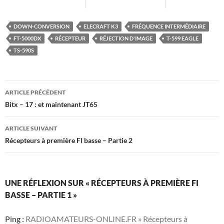
DOWN-CONVERSION
ELECRAFT K3
FRÉQUENCE INTERMÉDIAIRE
FT-5000DX
RÉCEPTEUR
RÉJECTION D'IMAGE
T-599 EAGLE
TS-590S
Navigation
ARTICLE PRÉCÉDENT
des
Bitx – 17 : et maintenant JT65
articles
ARTICLE SUIVANT
Récepteurs à première FI basse – Partie 2
UNE RÉFLEXION SUR « RÉCEPTEURS À PREMIÈRE FI
BASSE – PARTIE 1 »
Ping :
RADIOAMATEURS-ONLINE.FR » Récepteurs à