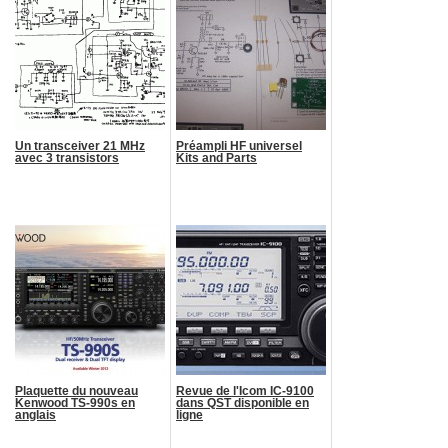
Un transceiver 21 MHz
Préampli HF universel
avec 3 transistors
Kits and Parts
Plaquette du nouveau
Revue de l'Icom IC-9100
Kenwood TS-990s en
dans QST disponible en
anglais
ligne