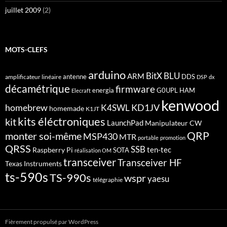
juillet 2009
(2)
MOTS-CLEFS
arduino
BitX
BLU
ARM
antenne
DDS
amplificateur linéaire
DSP
dx
décamétrique
firmware
energia
G0UPL
HAM
Elecraft
kenwood
homebrew
KD1JV
K4SWL
homemade
K1JT
kits éléctroniques
kit
LaunchPad
Manipulateur CW
QRP
monter soi-même
MSP430
MTR
portable
promotion
QRSS
SSB
ten-tec
Raspberry Pi
SOTA
réalisation OM
transceiver
Transceiver HF
Texas Instruments
ts-590s
TS-990s
wspr
yaesu
télégraphie
Fièrement propulsé par WordPress