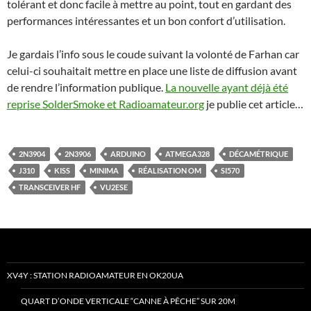
tolérant et donc facile à mettre au point, tout en gardant des
performances intéressantes et un bon confort d’utilisation.
Je gardais l’info sous le coude suivant la volonté de Farhan car
celui-ci souhaitait mettre en place une liste de diffusion avant
de rendre l’information publique.
La nouvelle ayant déjà été
reprise SolderSmoke et Radioamateur.org
je publie cet article…
2N3904
2N3906
ARDUINO
ATMEGA328
DÉCAMÉTRIQUE
J310
KISS
MINIMA
RÉALISATION OM
SI570
TRANSCEIVER HF
VU2ESE
XV4Y : STATION RADIOAMATEUR EN OK20UA
QUART D’ONDE VERTICALE “CANNE À PÊCHE” SUR 20M