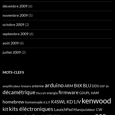
décembre 2009
(6)
novembre 2009
(5)
octobre 2009
(2)
septembre 2009
(6)
août 2009
(6)
juillet 2009
(2)
MOTS-CLEFS
arduino
BitX
BLU
ARM
antenne
DDS
amplificateur linéaire
DSP
dx
décamétrique
firmware
energia
G0UPL
HAM
Elecraft
kenwood
homebrew
KD1JV
K4SWL
homemade
K1JT
kits éléctroniques
kit
LaunchPad
Manipulateur CW