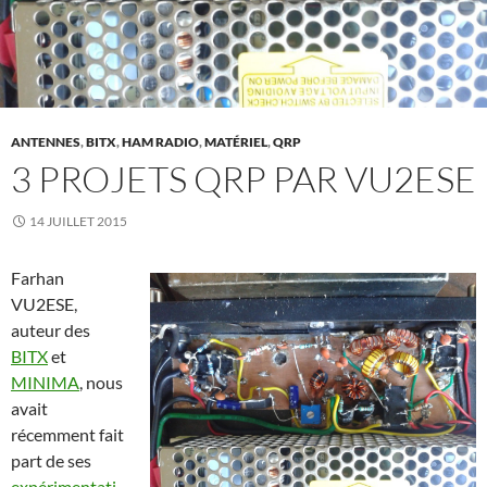
ANTENNES
,
BITX
,
HAM RADIO
,
MATÉRIEL
,
QRP
3 PROJETS QRP PAR VU2ESE
14 JUILLET 2015
Farhan
VU2ESE,
auteur des
BITX
et
MINIMA
, nous
avait
récemment fait
part de ses
expérimentati