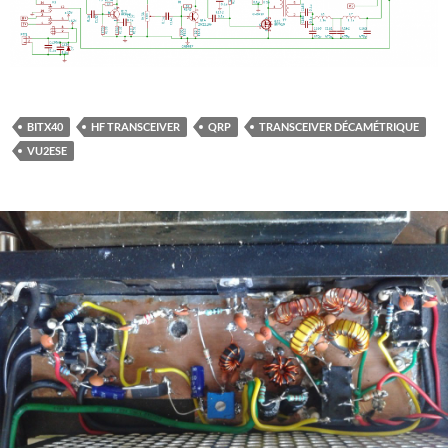
BITX40
HF TRANSCEIVER
QRP
TRANSCEIVER DÉCAMÉTRIQUE
VU2ESE