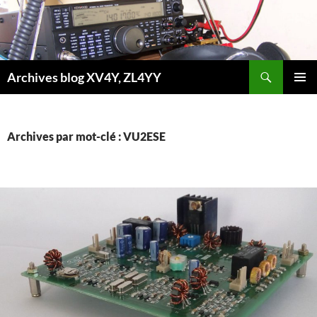
Aller
au
contenu
Recherche
Archives blog XV4Y, ZL4YY
MENU
PRINCI
Archives par mot-clé : VU2ESE