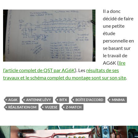
Il a donc
décidé de faire
une petite
étude
personnelle en
se basant sur
le travail de
AG6K (
lire
l’article complet de QST par AG6K
). Les
résultats de ses
travaux et le schéma complet du montage sont sur son site
.
AG6K
ANTENNE LÉVY
BITX
BOÎTE D'ACCORD
MINIMA
RÉALISATION OM
VU2ESE
Z-MATCH