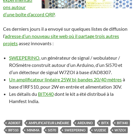
ons autour
d’une boîte d’accord QRP
.
Ces derniers jours il a envoyé sur quelques listes de diffusion
l’
adresse d’un nouveau site web où il partage trois autres
projets
assez innovants :
SWEEPERINO
, un générateur de signal / wobulateur /
ROSmètre construit autour d’un Arduino, d’un Si570 et
d’un détecteur de signal W7ZOI à base d’AD8307.
Un amplificateur linéaire 25W bi-bandes 20/40 mètres
à
base d’IRF510, pour 2W en entrée et alimentation 30V.
Les détails du
BITX40
dont le kit a été distribué à la
Hamfest India.
AD8307
AMPLIFICATEUR LINÉAIRE
ARDUINO
BITX
BITX40
IRF510
MINIMA
SI570
SWEEPERINO
VU2ESE
W7ZOI