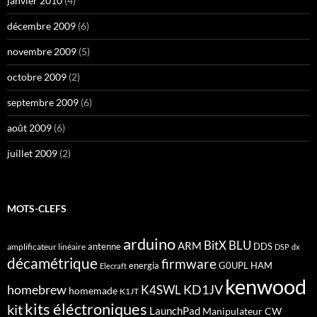
janvier 2010
(4)
décembre 2009
(6)
novembre 2009
(5)
octobre 2009
(2)
septembre 2009
(6)
août 2009
(6)
juillet 2009
(2)
MOTS-CLEFS
arduino
BitX
BLU
ARM
antenne
DDS
amplificateur linéaire
DSP
dx
décamétrique
firmware
energia
G0UPL
HAM
Elecraft
kenwood
homebrew
KD1JV
K4SWL
homemade
K1JT
kits éléctroniques
kit
LaunchPad
Manipulateur CW