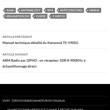
AG6K
ANTENNE LÉVY
BITX
BOÎTE D'ACCORD
MINIMA
RÉALISATION OM
VU2ESE
Z-MATCH
Navigation
ARTICLE PRÉCÉDENT
des
Manuel technique détaillé du Kenwood TS-590SG
articles
ARTICLE SUIVANT
ARM Radio par I2PHD : un récepteur SDR 8-900KHz à
échantillonnage direct
XV4Y : STATION RADIOAMATEUR EN OK20UA
QUART D’ONDE VERTICALE “CANNE À PÊCHE” SUR 20M