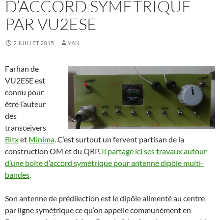
D’ACCORD SYMÉTRIQUE
PAR VU2ESE
2 JUILLET 2015
YAN
Farhan de
VU2ESE est
connu pour
être l’auteur
des
transceivers
Bitx
et
Minima
. C’est surtout un fervent partisan de la
construction OM et du QRP.
Il partage ici ses travaux autour
d’une boîte d’accord symétrique pour antenne dipôle multi-
bandes
.
Son antenne de prédilection est le dipôle alimenté au centre
par ligne symétrique ce qu’on appelle communément en