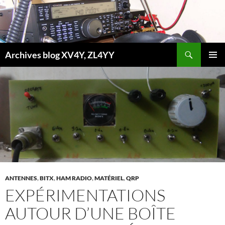
Aller
au
contenu
Recherche
Archives blog XV4Y, ZL4YY
MENU
PRINCI
ANTENNES
,
BITX
,
HAM RADIO
,
MATÉRIEL
,
QRP
EXPÉRIMENTATIONS
AUTOUR D’UNE BOÎTE