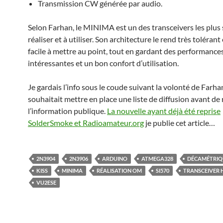
Transmission CW générée par audio.
Selon Farhan, le MINIMA est un des transceivers les plus 
réaliser et à utiliser. Son architecture le rend très tolérant
facile à mettre au point, tout en gardant des performance
intéressantes et un bon confort d’utilisation.
Je gardais l’info sous le coude suivant la volonté de Farhan
souhaitait mettre en place une liste de diffusion avant de
l’information publique.
La nouvelle ayant déjà été reprise
SolderSmoke et Radioamateur.org
je publie cet article…
2N3904
2N3906
ARDUINO
ATMEGA328
DÉCAMÉTRIQ
KISS
MINIMA
RÉALISATION OM
SI570
TRANSCEIVER 
VU2ESE