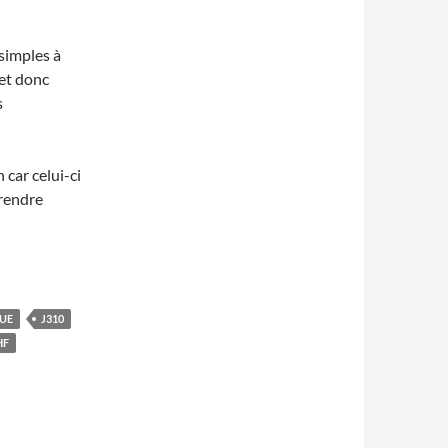
simples à
 et donc
s
 car celui-ci
 rendre
UE
J310
HF