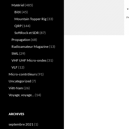
Matériel
(485)
BitX
(45)
Mountain Topper Rig
(33)
QRP
(144)
SoftRock et SDR
(87)
Propagation
(68)
Radioamateur Magazine
(13)
SWL
(29)
VHF UHF Micro-ondes
(31)
VLF
(12)
Micro-contrôleurs
(91)
Uncategorized
(7)
Viêt-Nam
(26)
Voyage, voyage…
(14)
ARCHIVES
septembre 2021
(1)