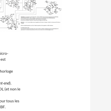
icro-
 est
’horloge
nt-end
).
OL (et non le
ur tous les
 BF.