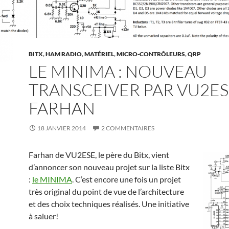
BITX
,
HAM RADIO
,
MATÉRIEL
,
MICRO-CONTRÔLEURS
,
QRP
LE MINIMA : NOUVEAU
TRANSCEIVER PAR VU2E
FARHAN
18 JANVIER 2014
2 COMMENTAIRES
Farhan de VU2ESE, le père du Bitx, vient
d’annoncer son nouveau projet sur la liste Bitx
:
le MINIMA
. C’est encore une fois un projet
très original du point de vue de l’architecture
et des choix techniques réalisés. Une initiative
à saluer!