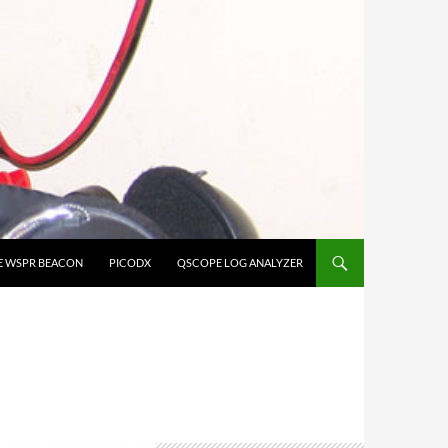
E WSPR BEACON
PICODX
QSCOPE LOG ANALYZER