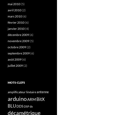
mai 2010
(5)
avril 2010
(2)
mars 2010
(6)
février 2010
(6)
janvier 2010
(4)
décembre 2009
(6)
novembre 2009
(5)
octobre 2009
(2)
septembre 2009
(6)
août 2009
(6)
juillet 2009
(2)
MOTS-CLEFS
antenne
amplificateur linéaire
arduino
BitX
ARM
BLU
DDS
DSP
dx
décamétrique