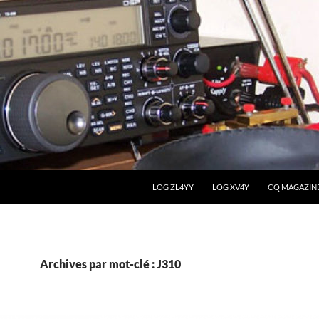
LOG ZL4YY
LOG XV4Y
CQ MAGAZIN
Archives par mot-clé : J310