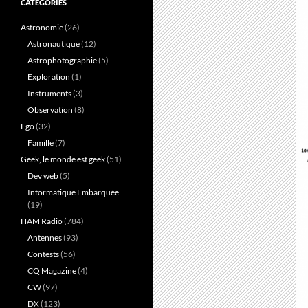
CATÉGORIES
Astronomie
(26)
Astronautique
(12)
Astrophotographie
(5)
Exploration
(1)
Instruments
(3)
Observation
(8)
Ego
(32)
Famille
(7)
Geek, le monde est geek
(51)
Dev web
(5)
Informatique Embarquée
(19)
HAM Radio
(784)
Antennes
(93)
Contests
(56)
CQ Magazine
(4)
CW
(97)
DX
(123)