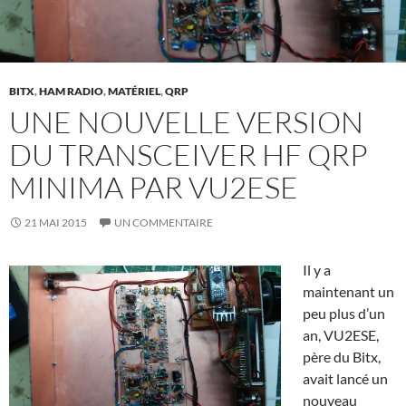
BITX
,
HAM RADIO
,
MATÉRIEL
,
QRP
UNE NOUVELLE VERSION
DU TRANSCEIVER HF QRP
MINIMA PAR VU2ESE
21 MAI 2015
UN COMMENTAIRE
Il y a
maintenant un
peu plus d’un
an, VU2ESE,
père du Bitx,
avait lancé un
nouveau