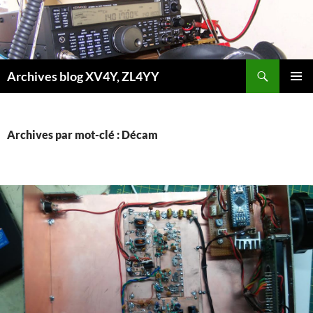
Aller
au
contenu
Recherche
Archives blog XV4Y, ZL4YY
MENU
PRINCI
Archives par mot-clé : Décam