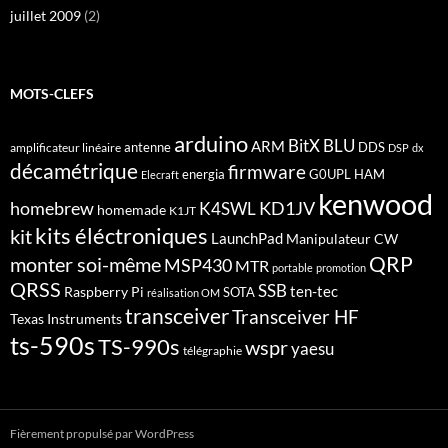
juillet 2009
(2)
MOTS-CLEFS
arduino
BitX
BLU
ARM
antenne
DDS
amplificateur linéaire
DSP
dx
décamétrique
firmware
energia
G0UPL
HAM
Elecraft
kenwood
homebrew
KD1JV
K4SWL
homemade
K1JT
kits éléctroniques
kit
LaunchPad
Manipulateur CW
QRP
monter soi-même
MSP430
MTR
portable
promotion
QRSS
SSB
ten-tec
Raspberry Pi
SOTA
réalisation OM
transceiver
Transceiver HF
Texas Instruments
ts-590s
TS-990s
wspr
yaesu
télégraphie
Fièrement propulsé par WordPress