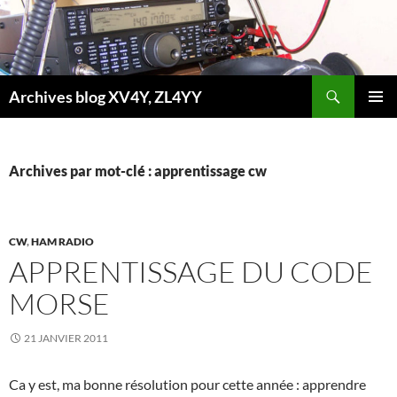
Aller
au
contenu
Recherche
Archives blog XV4Y, ZL4YY
MENU
PRINCI
Archives par mot-clé : apprentissage cw
CW
,
HAM RADIO
APPRENTISSAGE DU CODE
MORSE
21 JANVIER 2011
Ca y est, ma bonne résolution pour cette année : apprendre