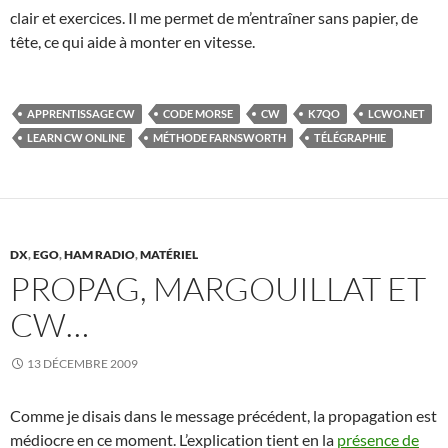
clair et exercices. Il me permet de m’entraîner sans papier, de
tête, ce qui aide à monter en vitesse.
APPRENTISSAGE CW
CODE MORSE
CW
K7QO
LCWO.NET
LEARN CW ONLINE
MÉTHODE FARNSWORTH
TÉLÉGRAPHIE
DX
,
EGO
,
HAM RADIO
,
MATÉRIEL
PROPAG, MARGOUILLAT ET
CW…
13 DÉCEMBRE 2009
Comme je disais dans le message précédent, la propagation est
médiocre en ce moment. L’explication tient en la
présence de