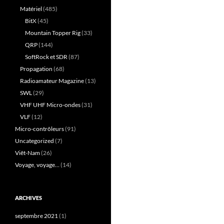
Matériel
(485)
BitX
(45)
Mountain Topper Rig
(33)
QRP
(144)
SoftRock et SDR
(87)
Propagation
(68)
Radioamateur Magazine
(13)
SWL
(29)
VHF UHF Micro-ondes
(31)
VLF
(12)
Micro-contrôleurs
(91)
Uncategorized
(7)
Viêt-Nam
(26)
Voyage, voyage…
(14)
ARCHIVES
septembre 2021
(1)