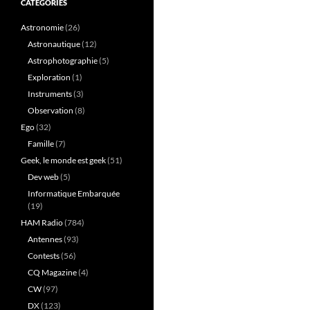
CATÉGORIES
Astronomie
(26)
Astronautique
(12)
Astrophotographie
(5)
Exploration
(1)
Instruments
(3)
Observation
(8)
Ego
(32)
Famille
(7)
Geek, le monde est geek
(51)
Dev web
(5)
Informatique Embarquée
(19)
HAM Radio
(784)
Antennes
(93)
Contests
(56)
CQ Magazine
(4)
CW
(97)
DX
(123)