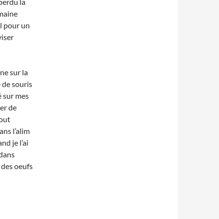
perdu la
emaine
l pour un
iser
ne sur la
e de souris
é sur mes
ier de
tout
ans l’alim
nd je l’ai
 dans
é des oeufs