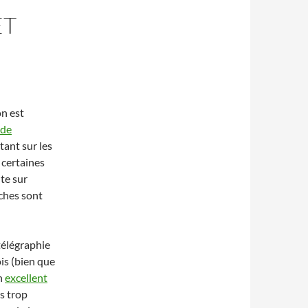
ET
n est
 de
tant sur les
 certaines
te sur
oches sont
télégraphie
is (bien que
un
excellent
as trop