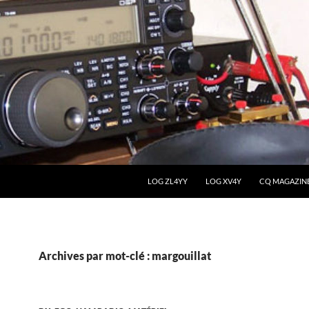
LOG ZL4YY
LOG XV4Y
CQ MAGAZIN
Archives par mot-clé : margouillat