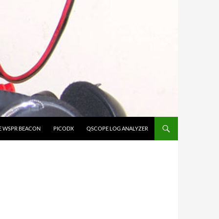
E WSPR BEACON
PICODX
QSCOPE LOG ANALYZER