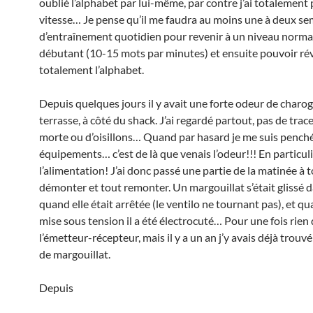
oublié l’alphabet par lui-même, par contre j’ai totalement 
vitesse… Je pense qu’il me faudra au moins une à deux s
d’entraînement quotidien pour revenir à un niveau norma
débutant (10-15 mots par minutes) et ensuite pouvoir rév
totalement l’alphabet.
Depuis quelques jours il y avait une forte odeur de charog
terrasse, à côté du shack. J’ai regardé partout, pas de trac
morte ou d’oisillons… Quand par hasard je me suis pench
équipements… c’est de là que venais l’odeur!!! En particul
l’alimentation! J’ai donc passé une partie de la matinée à 
démonter et tout remonter. Un margouillat s’était glissé d
quand elle était arrêtée (le ventilo ne tournant pas), et qua
mise sous tension il a été électrocuté… Pour une fois rien
l’émetteur-récepteur, mais il y a un an j’y avais déjà trouv
de margouillat.
Depuis