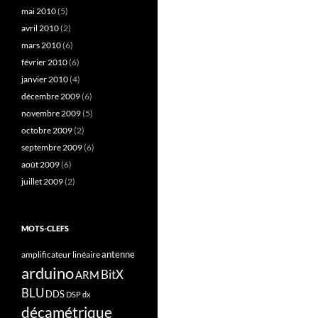
mai 2010
(5)
avril 2010
(2)
mars 2010
(6)
février 2010
(6)
janvier 2010
(4)
décembre 2009
(6)
novembre 2009
(5)
octobre 2009
(2)
septembre 2009
(6)
août 2009
(6)
juillet 2009
(2)
MOTS-CLEFS
antenne
amplificateur linéaire
arduino
BitX
ARM
BLU
DDS
DSP
dx
décamétrique