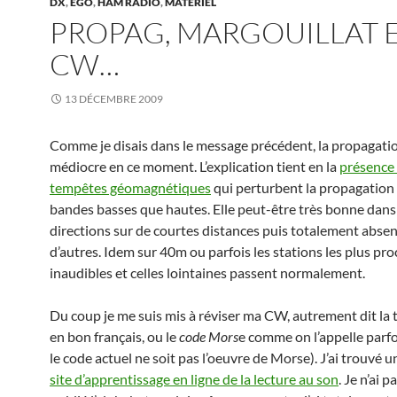
DX
,
EGO
,
HAM RADIO
,
MATÉRIEL
PROPAG, MARGOUILLAT 
CW…
13 DÉCEMBRE 2009
Comme je disais dans le message précédent, la propagatio
médiocre en ce moment. L’explication tient en la
présence
tempêtes géomagnétiques
qui perturbent la propagation 
bandes basses que hautes. Elle peut-être très bonne dans
directions sur de courtes distances puis totalement absen
d’autres. Idem sur 40m ou parfois les stations les plus pr
inaudibles et celles lointaines passent normalement.
Du coup je me suis mis à réviser ma CW, autrement dit la 
en bon français, ou le
code Mors
e comme on l’appelle parfo
le code actuel ne soit pas l’oeuvre de Morse). J’ai trouvé 
site d’apprentissage en ligne de la lecture au son
. Je n’ai p