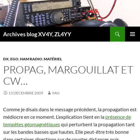
Aller
au
contenu
Recherche
Archives blog XV4Y, ZL4YY
MENU
PRINCI
DX
,
EGO
,
HAM RADIO
,
MATÉRIEL
PROPAG, MARGOUILLAT ET
CW…
13 DÉCEMBRE 2009
YAN
Comme je disais dans le message précédent, la propagation est
médiocre en ce moment. L’explication tient en la
présence de
tempêtes géomagnétiques
qui perturbent la propagation tant
sur les bandes basses que hautes. Elle peut-être très bonne
dans certaines directions sur de courtes distances puis