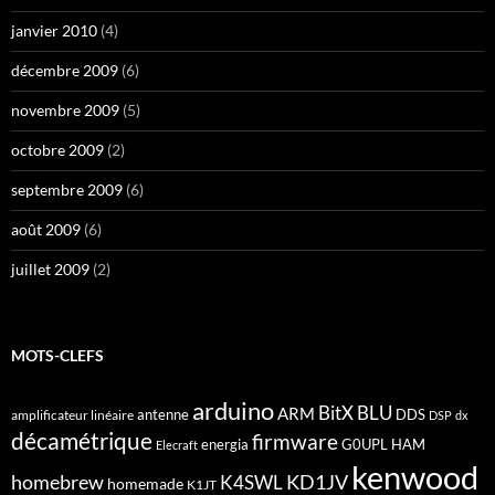
janvier 2010
(4)
décembre 2009
(6)
novembre 2009
(5)
octobre 2009
(2)
septembre 2009
(6)
août 2009
(6)
juillet 2009
(2)
MOTS-CLEFS
arduino
BitX
BLU
ARM
antenne
DDS
amplificateur linéaire
DSP
dx
décamétrique
firmware
energia
G0UPL
HAM
Elecraft
kenwood
homebrew
KD1JV
K4SWL
homemade
K1JT