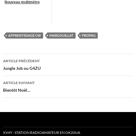
Nouveau multimètre
APPRENTISSAGE CW
MARGOUILLAT
PROPAG
Navigation
ARTICLE PRÉCÉDENT
des
Jungle Job ou G4ZU
articles
ARTICLE SUIVANT
Bientôt Noël…
XV4Y : STATION RADIOAMATEUR EN OK20UA