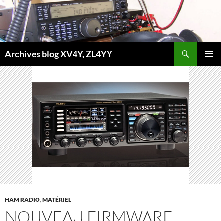
Aller
au
contenu
Recherche
Archives blog XV4Y, ZL4YY
MENU
PRINCI
HAM RADIO
,
MATÉRIEL
NOUVEAU FIRMWARE