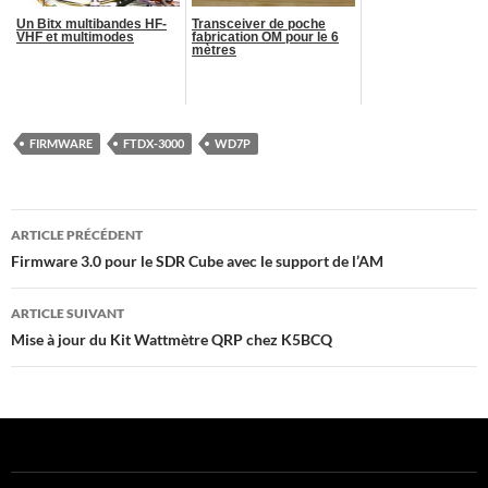
Un Bitx multibandes HF-
Transceiver de poche
VHF et multimodes
fabrication OM pour le 6
mètres
FIRMWARE
FTDX-3000
WD7P
Navigation
ARTICLE PRÉCÉDENT
des
Firmware 3.0 pour le SDR Cube avec le support de l’AM
articles
ARTICLE SUIVANT
Mise à jour du Kit Wattmètre QRP chez K5BCQ