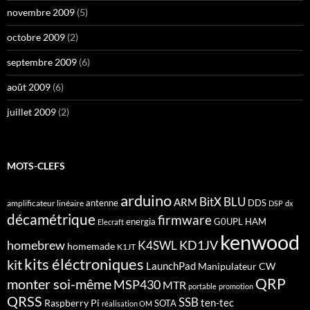
novembre 2009
(5)
octobre 2009
(2)
septembre 2009
(6)
août 2009
(6)
juillet 2009
(2)
MOTS-CLEFS
arduino
BitX
BLU
ARM
antenne
DDS
amplificateur linéaire
DSP
dx
décamétrique
firmware
energia
G0UPL
HAM
Elecraft
kenwood
homebrew
KD1JV
K4SWL
homemade
K1JT
kits éléctroniques
kit
LaunchPad
Manipulateur CW
QRP
monter soi-même
MSP430
MTR
portable
promotion
QRSS
SSB
ten-tec
Raspberry Pi
SOTA
réalisation OM