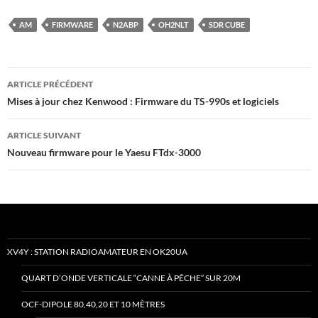
AM
FIRMWARE
N2ABP
OH2NLT
SDR CUBE
Navigation
ARTICLE PRÉCÉDENT
des
Mises à jour chez Kenwood : Firmware du TS-990s et logiciels
articles
ARTICLE SUIVANT
Nouveau firmware pour le Yaesu FTdx-3000
XV4Y : STATION RADIOAMATEUR EN OK20UA
QUART D’ONDE VERTICALE “CANNE À PÊCHE” SUR 20M
OCF-DIPOLE 80,40,20 ET 10 MÈTRES