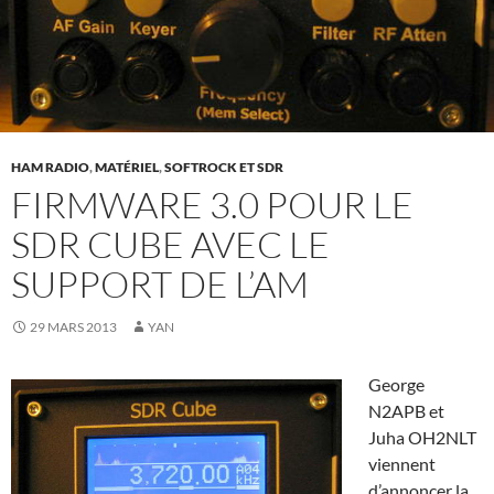
HAM RADIO
,
MATÉRIEL
,
SOFTROCK ET SDR
FIRMWARE 3.0 POUR LE
SDR CUBE AVEC LE
SUPPORT DE L’AM
29 MARS 2013
YAN
George
N2APB et
Juha OH2NLT
viennent
d’annoncer la