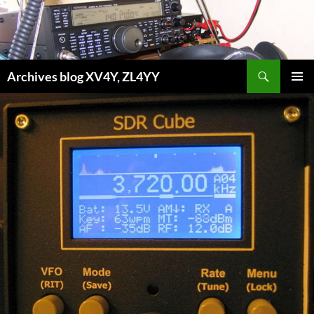
Aller
au
contenu
Recherche
Archives blog XV4Y, ZL4YY
MENU
PRINCI