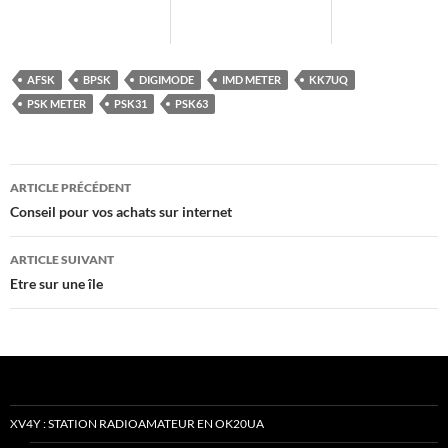
AFSK
BPSK
DIGIMODE
IMD METER
KK7UQ
PSK METER
PSK31
PSK63
Navigation
ARTICLE PRÉCÉDENT
des
Conseil pour vos achats sur internet
articles
ARTICLE SUIVANT
Etre sur une île
XV4Y : STATION RADIOAMATEUR EN OK20UA