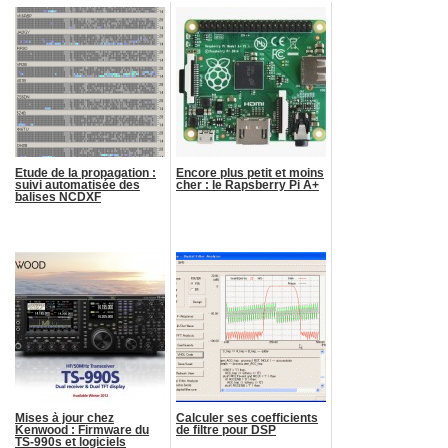
Etude de la propagation :
Encore plus petit et moins
suivi automatisée des
cher : le Rapsberry Pi A+
balises NCDXF
Mises à jour chez
Calculer ses coefficients
Kenwood : Firmware du
de filtre pour DSP
TS-990s et logiciels