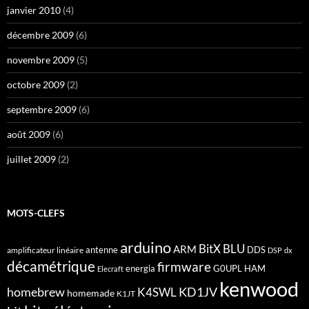
janvier 2010
(4)
décembre 2009
(6)
novembre 2009
(5)
octobre 2009
(2)
septembre 2009
(6)
août 2009
(6)
juillet 2009
(2)
MOTS-CLEFS
arduino
BitX
BLU
ARM
antenne
DDS
amplificateur linéaire
DSP
dx
décamétrique
firmware
energia
G0UPL
HAM
Elecraft
kenwood
homebrew
KD1JV
K4SWL
homemade
K1JT