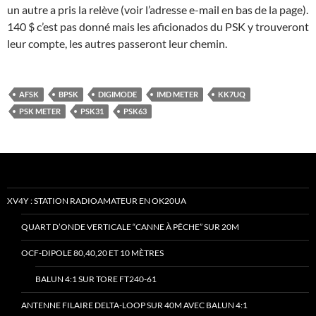
un autre a pris la relève (voir l’adresse e-mail en bas de la page).
140 $ c’est pas donné mais les aficionados du PSK y trouveront
leur compte, les autres passeront leur chemin.
AFSK
BPSK
DIGIMODE
IMD METER
KK7UQ
PSK METER
PSK31
PSK63
XV4Y : STATION RADIOAMATEUR EN OK20UA
QUART D’ONDE VERTICALE “CANNE À PÊCHE” SUR 20M
OCF-DIPOLE 80,40,20 ET 10 MÈTRES
BALUN 4:1 SUR TORE FT240-61
ANTENNE FILAIRE DELTA-LOOP SUR 40M AVEC BALUN 4:1