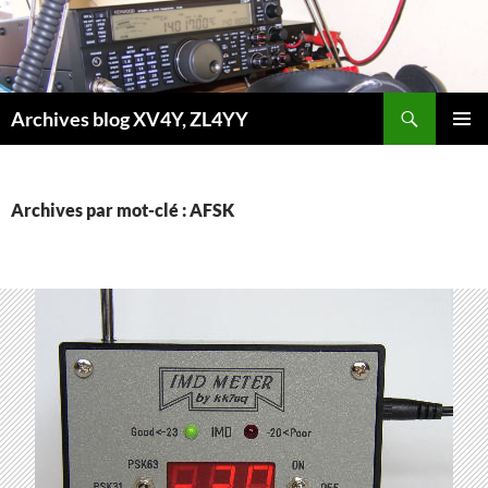
Aller
au
contenu
Recherche
Archives blog XV4Y, ZL4YY
MENU
PRINCI
Archives par mot-clé : AFSK