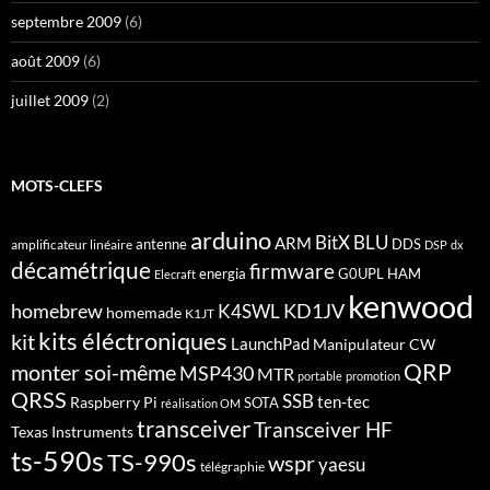
septembre 2009
(6)
août 2009
(6)
juillet 2009
(2)
MOTS-CLEFS
arduino
BitX
BLU
ARM
antenne
DDS
amplificateur linéaire
DSP
dx
décamétrique
firmware
energia
G0UPL
HAM
Elecraft
kenwood
homebrew
KD1JV
K4SWL
homemade
K1JT
kits éléctroniques
kit
LaunchPad
Manipulateur CW
QRP
monter soi-même
MSP430
MTR
portable
promotion
QRSS
SSB
ten-tec
Raspberry Pi
SOTA
réalisation OM
transceiver
Transceiver HF
Texas Instruments
ts-590s
TS-990s
wspr
yaesu
télégraphie