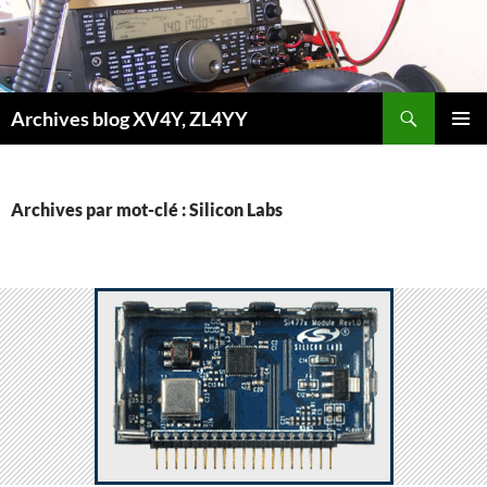
Aller
au
contenu
Recherche
Archives blog XV4Y, ZL4YY
MENU
PRINCI
Archives par mot-clé : Silicon Labs