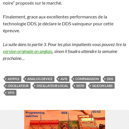
noire” proposés sur le marché.
Finalement, grace aux excellentes performances de la
technologie DDS, je déclare le DDS vainqueur pour cette
épreuve.
La suite dans la partie 3. Pour les plus impatients vous pouvez lire la
version originale en anglais
, sinon il faudra attendre la semaine
prochaine…
AD9912
ANALOG DEVICE
AVIS
COMPARAISON
DDS
OSCILLATEUR
OSCILLATEUR LOCAL
SI570
SILICON LABS
VFO