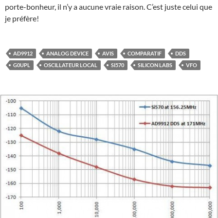
porte-bonheur, il n’y a aucune vraie raison. C’est juste celui que
je préfère!
AD9912
ANALOG DEVICE
AVIS
COMPARATIF
DDS
G0UPL
OSCILLATEUR LOCAL
SI570
SILICON LABS
VFO