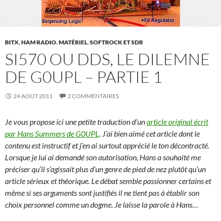
BITX
,
HAM RADIO
,
MATÉRIEL
,
SOFTROCK ET SDR
SI570 OU DDS, LE DILEMNE
DE G0UPL – PARTIE 1
24 AOÛT 2011
2 COMMENTAIRES
Je vous propose ici une petite traduction d’un
article original écrit
par Hans Summers de G0UPL
. J’ai bien aimé cet article dont le
contenu est instructif et j’en ai surtout apprécié le ton décontracté.
Lorsque je lui ai demandé son autorisation, Hans a souhaité me
préciser qu’il s’agissait plus d’un genre de pied de nez plutôt qu’un
article sérieux et théorique. Le débat semble passionner certains et
même si ses arguments sont justifiés il ne tient pas à établir son
choix personnel comme un dogme. Je laisse la parole à Hans…