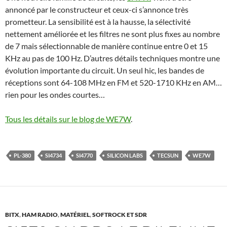
annoncé par le constructeur et ceux-ci s’annonce très
prometteur. La sensibilité est à la hausse, la sélectivité
nettement améliorée et les filtres ne sont plus fixes au nombre
de 7 mais sélectionnable de manière continue entre 0 et 15
KHz au pas de 100 Hz. D’autres détails techniques montre une
évolution importante du circuit. Un seul hic, les bandes de
réceptions sont 64-108 MHz en FM et 520-1710 KHz en AM…
rien pour les ondes courtes…
Tous les détails sur le blog de WE7W
.
PL-380
SI4734
SI4770
SILICON LABS
TECSUN
WE7W
BITX
,
HAM RADIO
,
MATÉRIEL
,
SOFTROCK ET SDR