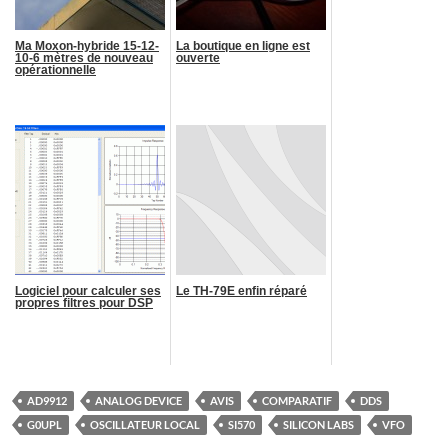
Ma Moxon-hybride 15-12-
La boutique en ligne est
10-6 mètres de nouveau
ouverte
opérationnelle
Logiciel pour calculer ses
Le TH-79E enfin réparé
propres filtres pour DSP
AD9912
ANALOG DEVICE
AVIS
COMPARATIF
DDS
G0UPL
OSCILLATEUR LOCAL
SI570
SILICON LABS
VFO