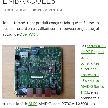
EMBARQUÉES
20 JANVIER 2015
UN COMMENTAIRE
Je suis tombé sur ce produit conçu et fabriqué en Suisse un
peu par hasard en travaillant sur un nouveau projet que j’ai
autour de
OpenWRT
.
Les
cartes APU
de PC Engines
sont
construites
autour de
processeur
x86 64 bits
AMD G Series
T40E
, elles
prennent la
suite de la série
ALIX
(AMD Geode LX700 et LX800). Les