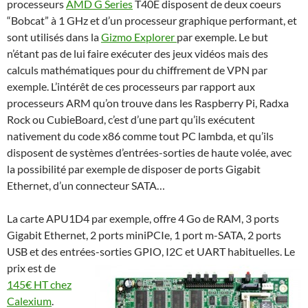
processeurs
AMD G Series
T40E disposent de deux coeurs
“Bobcat” à 1 GHz et d’un processeur graphique performant, et
sont utilisés dans la
Gizmo Explorer
par exemple. Le but
n’étant pas de lui faire exécuter des jeux vidéos mais des
calculs mathématiques pour du chiffrement de VPN par
exemple. L’intérêt de ces processeurs par rapport aux
processeurs ARM qu’on trouve dans les Raspberry Pi, Radxa
Rock ou CubieBoard, c’est d’une part qu’ils exécutent
nativement du code x86 comme tout PC lambda, et qu’ils
disposent de systèmes d’entrées-sorties de haute volée, avec
la possibilité par exemple de disposer de ports Gigabit
Ethernet, d’un connecteur SATA…
La carte APU1D4 par exemple, offre 4 Go de RAM, 3 ports
Gigabit Ethernet, 2 ports miniPCIe, 1 port m-SATA, 2 ports
USB et des entrées-sorties GPIO, I2C et UART habituelles. Le
prix est de
145€ HT chez
Calexium
.