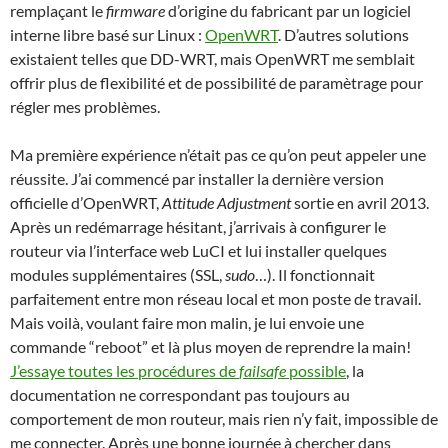
remplaçant le
firmware
d’origine du fabricant par un logiciel
interne libre basé sur Linux :
OpenWRT
. D’autres solutions
existaient telles que DD-WRT, mais OpenWRT me semblait
offrir plus de flexibilité et de possibilité de paramètrage pour
régler mes problèmes.
Ma première expérience n’était pas ce qu’on peut appeler une
réussite. J’ai commencé par installer la dernière version
officielle d’OpenWRT,
Attitude Adjustment
sortie en avril 2013.
Après un redémarrage hésitant, j’arrivais à configurer le
routeur via l’interface web LuCI et lui installer quelques
modules supplémentaires (SSL,
sudo
…). Il fonctionnait
parfaitement entre mon réseau local et mon poste de travail.
Mais voilà, voulant faire mon malin, je lui envoie une
commande “reboot” et là plus moyen de reprendre la main!
J’essaye toutes les procédures de
failsafe
possible
, la
documentation ne correspondant pas toujours au
comportement de mon routeur, mais rien n’y fait, impossible de
me connecter. Après une bonne journée à chercher dans