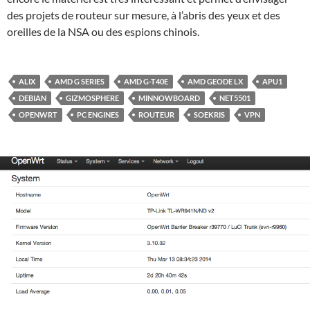
des projets de routeur sur mesure, à l’abris des yeux et des
oreilles de la NSA ou des espions chinois.
ALIX
AMD G SERIES
AMD G-T40E
AMD GEODE LX
APU1
DEBIAN
GIZMOSPHERE
MINNOWBOARD
NET5501
OPENWRT
PC ENGINES
ROUTEUR
SOEKRIS
VPN