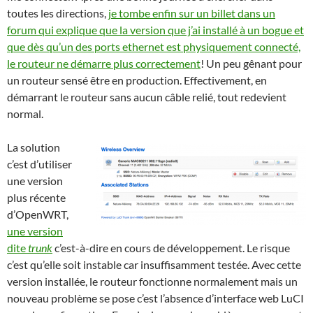
toutes les directions,
je tombe enfin sur un billet dans un
forum qui explique que la version que j’ai installé à un bogue et
que dès qu’un des ports ethernet est physiquement connecté,
le routeur ne démarre plus correctement
! Un peu gênant pour
un routeur sensé être en production. Effectivement, en
démarrant le routeur sans aucun câble relié, tout redevient
normal.
L
a solution
c’est d’utiliser
une version
plus récente
d’OpenWRT,
une version
dite
trunk
c’est-à-dire en cours de développement. Le risque
c’est qu’elle soit instable car insuffisamment testée. Avec cette
version installée, le routeur fonctionne normalement mais un
nouveau problème se pose c’est l’absence d’interface web LuCI