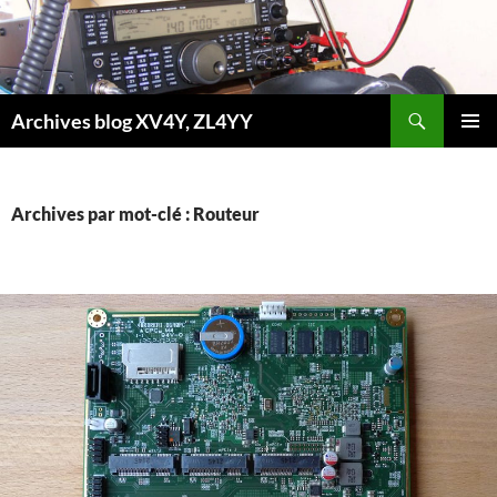
Aller
au
contenu
Recherche
Archives blog XV4Y, ZL4YY
MENU
PRINCI
Archives par mot-clé : Routeur