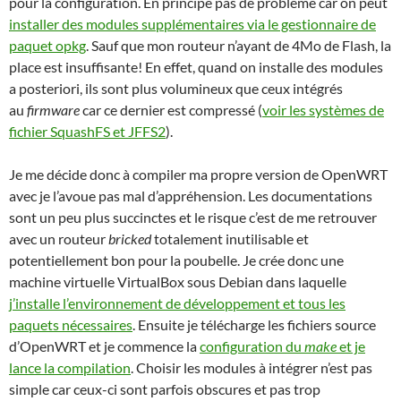
pour la configuration. En principe pas de problème car on peut
installer des modules supplémentaires via le gestionnaire de
paquet opkg
. Sauf que mon routeur n’ayant de 4Mo de Flash, la
place est insuffisante! En effet, quand on installe des modules
a posteriori, ils sont plus volumineux que ceux intégrés
au
firmware
car ce dernier est compressé (
voir les systèmes de
fichier SquashFS et JFFS2
).
Je me décide donc à compiler ma propre version de OpenWRT
avec je l’avoue pas mal d’appréhension. Les documentations
sont un peu plus succinctes et le risque c’est de me retrouver
avec un routeur
bricked
totalement inutilisable et
potentiellement bon pour la poubelle. Je crée donc une
machine virtuelle VirtualBox sous Debian dans laquelle
j’installe l’environnement de développement et tous les
paquets nécessaires
. Ensuite je télécharge les fichiers source
d’OpenWRT et je commence la
configuration du
make
et je
lance la compilation
. Choisir les modules à intégrer n’est pas
simple car ceux-ci sont parfois obscures et pas trop