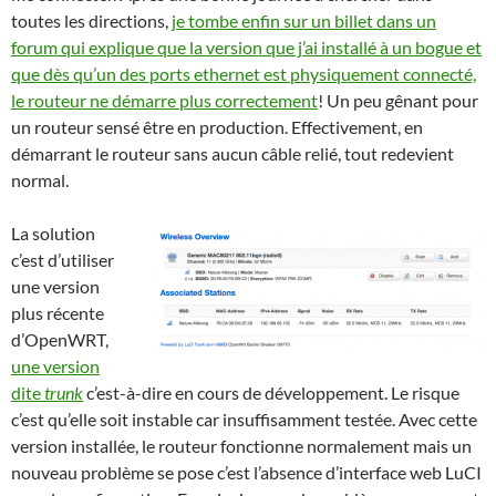
toutes les directions,
je tombe enfin sur un billet dans un
forum qui explique que la version que j’ai installé à un bogue et
que dès qu’un des ports ethernet est physiquement connecté,
le routeur ne démarre plus correctement
! Un peu gênant pour
un routeur sensé être en production. Effectivement, en
démarrant le routeur sans aucun câble relié, tout redevient
normal.
L
a solution
c’est d’utiliser
une version
plus récente
d’OpenWRT,
une version
dite
trunk
c’est-à-dire en cours de développement. Le risque
c’est qu’elle soit instable car insuffisamment testée. Avec cette
version installée, le routeur fonctionne normalement mais un
nouveau problème se pose c’est l’absence d’interface web LuCI