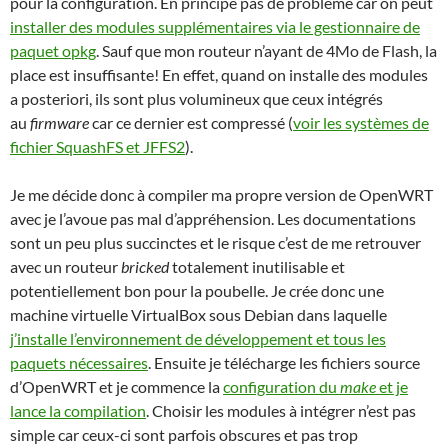
pour la configuration. En principe pas de problème car on peut
installer des modules supplémentaires via le gestionnaire de
paquet opkg
. Sauf que mon routeur n’ayant de 4Mo de Flash, la
place est insuffisante! En effet, quand on installe des modules
a posteriori, ils sont plus volumineux que ceux intégrés
au
firmware
car ce dernier est compressé (
voir les systèmes de
fichier SquashFS et JFFS2
).
Je me décide donc à compiler ma propre version de OpenWRT
avec je l’avoue pas mal d’appréhension. Les documentations
sont un peu plus succinctes et le risque c’est de me retrouver
avec un routeur
bricked
totalement inutilisable et
potentiellement bon pour la poubelle. Je crée donc une
machine virtuelle VirtualBox sous Debian dans laquelle
j’installe l’environnement de développement et tous les
paquets nécessaires
. Ensuite je télécharge les fichiers source
d’OpenWRT et je commence la
configuration du
make
et je
lance la compilation
. Choisir les modules à intégrer n’est pas
simple car ceux-ci sont parfois obscures et pas trop