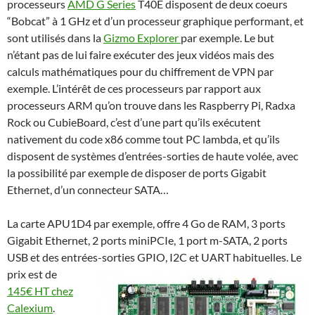
processeurs
AMD G Series
T40E disposent de deux coeurs
“Bobcat” à 1 GHz et d’un processeur graphique performant, et
sont utilisés dans la
Gizmo Explorer
par exemple. Le but
n’étant pas de lui faire exécuter des jeux vidéos mais des
calculs mathématiques pour du chiffrement de VPN par
exemple. L’intérêt de ces processeurs par rapport aux
processeurs ARM qu’on trouve dans les Raspberry Pi, Radxa
Rock ou CubieBoard, c’est d’une part qu’ils exécutent
nativement du code x86 comme tout PC lambda, et qu’ils
disposent de systèmes d’entrées-sorties de haute volée, avec
la possibilité par exemple de disposer de ports Gigabit
Ethernet, d’un connecteur SATA…
La carte APU1D4 par exemple, offre 4 Go de RAM, 3 ports
Gigabit Ethernet, 2 ports miniPCIe, 1 port m-SATA, 2 ports
USB et des entrées-sorties GPIO, I2C et UART habituelles. Le
prix est de
145€ HT chez
Calexium
.