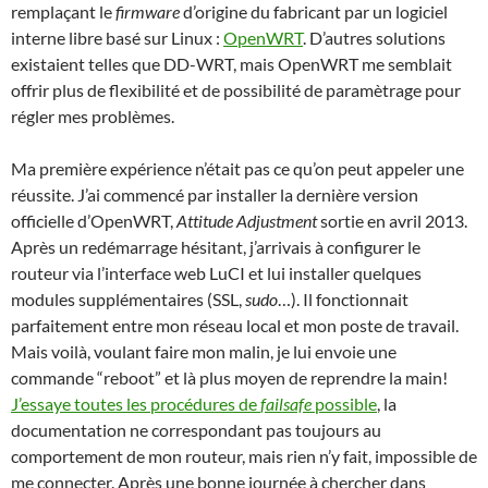
remplaçant le
firmware
d’origine du fabricant par un logiciel
interne libre basé sur Linux :
OpenWRT
. D’autres solutions
existaient telles que DD-WRT, mais OpenWRT me semblait
offrir plus de flexibilité et de possibilité de paramètrage pour
régler mes problèmes.
Ma première expérience n’était pas ce qu’on peut appeler une
réussite. J’ai commencé par installer la dernière version
officielle d’OpenWRT,
Attitude Adjustment
sortie en avril 2013.
Après un redémarrage hésitant, j’arrivais à configurer le
routeur via l’interface web LuCI et lui installer quelques
modules supplémentaires (SSL,
sudo
…). Il fonctionnait
parfaitement entre mon réseau local et mon poste de travail.
Mais voilà, voulant faire mon malin, je lui envoie une
commande “reboot” et là plus moyen de reprendre la main!
J’essaye toutes les procédures de
failsafe
possible
, la
documentation ne correspondant pas toujours au
comportement de mon routeur, mais rien n’y fait, impossible de
me connecter. Après une bonne journée à chercher dans