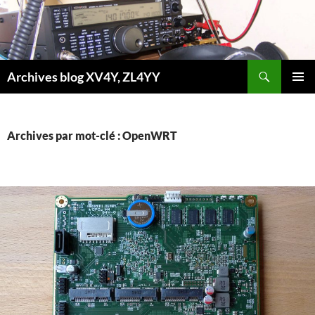
Aller
au
contenu
Recherche
Archives blog XV4Y, ZL4YY
MENU
PRINCI
Archives par mot-clé : OpenWRT