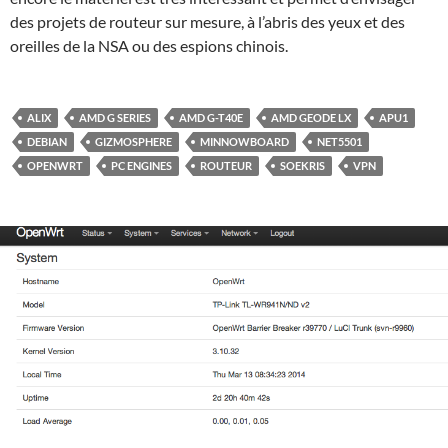
des projets de routeur sur mesure, à l’abris des yeux et des
oreilles de la NSA ou des espions chinois.
ALIX
AMD G SERIES
AMD G-T40E
AMD GEODE LX
APU1
DEBIAN
GIZMOSPHERE
MINNOWBOARD
NET5501
OPENWRT
PC ENGINES
ROUTEUR
SOEKRIS
VPN