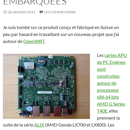
EMBARQUÉES
20 JANVIER 2015
UN COMMENTAIRE
Je suis tombé sur ce produit conçu et fabriqué en Suisse un
peu par hasard en travaillant sur un nouveau projet que j’ai
autour de
OpenWRT
.
Les
cartes APU
de PC Engines
sont
construites
autour de
processeur
x86 64 bits
AMD G Series
T40E
, elles
prennent la
suite de la série
ALIX
(AMD Geode LX700 et LX800). Les