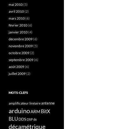
mai 2010
(5)
avril 2010
(2)
mars 2010
(6)
février 2010
(6)
janvier 2010
(4)
décembre 2009
(6)
novembre 2009
(5)
octobre 2009
(2)
septembre 2009
(6)
août 2009
(6)
juillet 2009
(2)
MOTS-CLEFS
antenne
amplificateur linéaire
arduino
BitX
ARM
BLU
DDS
DSP
dx
décamétrique