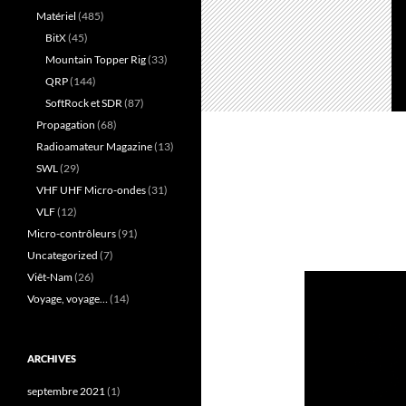
Matériel
(485)
BitX
(45)
Mountain Topper Rig
(33)
QRP
(144)
SoftRock et SDR
(87)
Propagation
(68)
Radioamateur Magazine
(13)
SWL
(29)
VHF UHF Micro-ondes
(31)
VLF
(12)
Micro-contrôleurs
(91)
Uncategorized
(7)
Viêt-Nam
(26)
Voyage, voyage…
(14)
ARCHIVES
septembre 2021
(1)