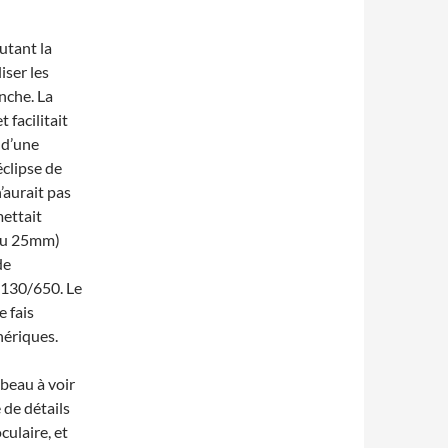
autant la
liser les
nche. La
t facilitait
 d’une
clipse de
n’aurait pas
mettait
(au 25mm)
de
130/650. Le
e fais
hériques.
 beau à voir
 de détails
culaire, et