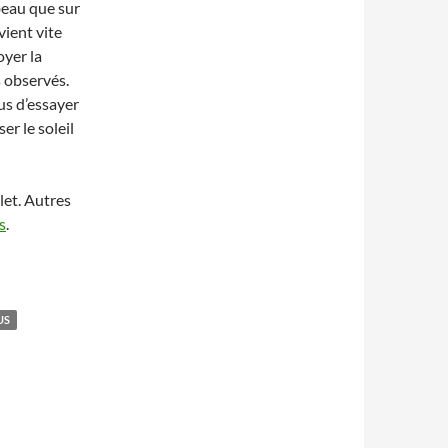
beau que sur
vient vite
oyer la
s observés.
us d’essayer
er le soleil
let. Autres
s
.
US