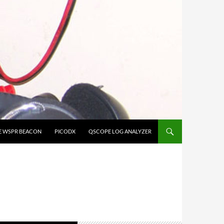
E WSPR BEACON
PICODX
QSCOPE LOG ANALYZER