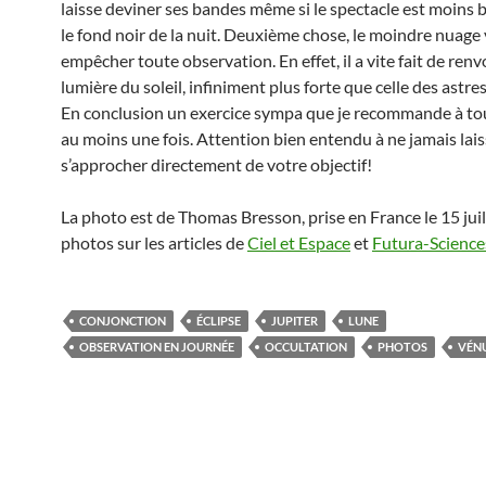
laisse deviner ses bandes même si le spectacle est moins 
le fond noir de la nuit. Deuxième chose, le moindre nuage 
empêcher toute observation. En effet, il a vite fait de renv
lumière du soleil, infiniment plus forte que celle des astre
En conclusion un exercice sympa que je recommande à to
au moins une fois. Attention bien entendu à ne jamais laiss
s’approcher directement de votre objectif!
La photo est de Thomas Bresson, prise en France le 15 juil
photos sur les articles de
Ciel et Espace
et
Futura-Science
CONJONCTION
ÉCLIPSE
JUPITER
LUNE
OBSERVATION EN JOURNÉE
OCCULTATION
PHOTOS
VÉN