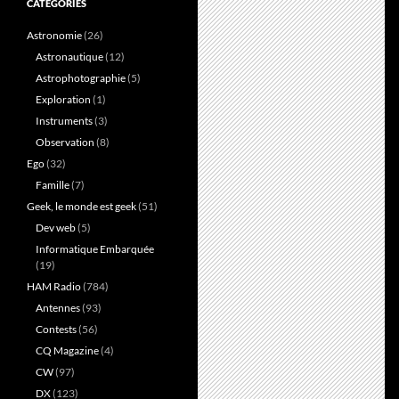
CATÉGORIES
Astronomie
(26)
Astronautique
(12)
Astrophotographie
(5)
Exploration
(1)
Instruments
(3)
Observation
(8)
Ego
(32)
Famille
(7)
Geek, le monde est geek
(51)
Dev web
(5)
Informatique Embarquée
(19)
HAM Radio
(784)
Antennes
(93)
Contests
(56)
CQ Magazine
(4)
CW
(97)
DX
(123)