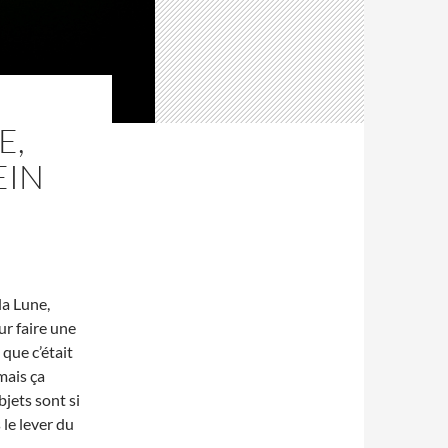
E,
EIN
la Lune,
ur faire une
 que c’était
 mais ça
bjets sont si
le lever du