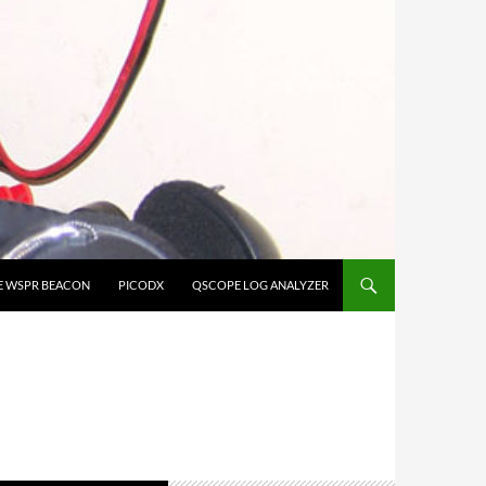
E WSPR BEACON
PICODX
QSCOPE LOG ANALYZER