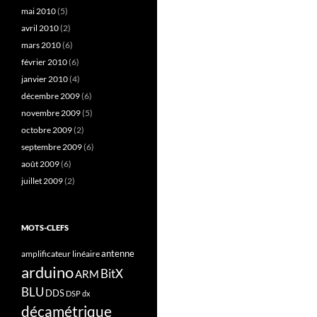
mai 2010
(5)
avril 2010
(2)
mars 2010
(6)
février 2010
(6)
janvier 2010
(4)
décembre 2009
(6)
novembre 2009
(5)
octobre 2009
(2)
septembre 2009
(6)
août 2009
(6)
juillet 2009
(2)
MOTS-CLEFS
antenne
amplificateur linéaire
arduino
BitX
ARM
BLU
DDS
DSP
dx
décamétrique