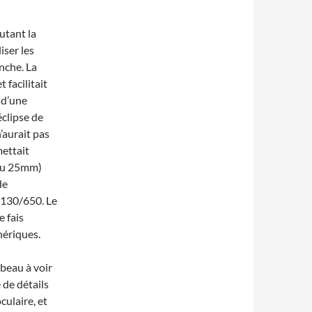
autant la
liser les
nche. La
t facilitait
 d’une
clipse de
n’aurait pas
mettait
(au 25mm)
de
130/650. Le
e fais
hériques.
 beau à voir
 de détails
culaire, et