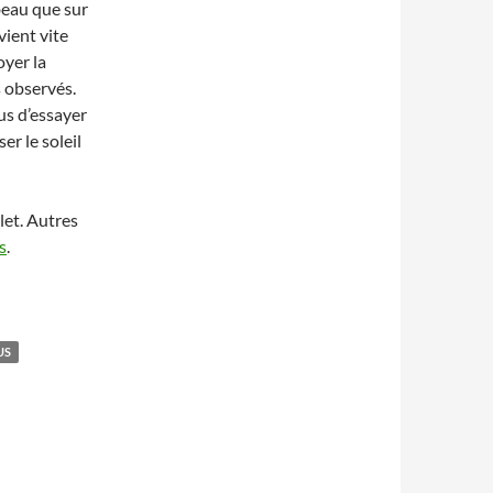
beau que sur
vient vite
oyer la
s observés.
us d’essayer
er le soleil
let. Autres
s
.
US