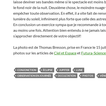
laisse deviner ses bandes même si le spectacle est moins 
le fond noir de la nuit. Deuxième chose, le moindre nuage 
empêcher toute observation. En effet, il a vite fait de renv
lumière du soleil, infiniment plus forte que celle des astre
En conclusion un exercice sympa que je recommande à to
au moins une fois. Attention bien entendu à ne jamais laiss
s’approcher directement de votre objectif!
La photo est de Thomas Bresson, prise en France le 15 juil
photos sur les articles de
Ciel et Espace
et
Futura-Science
CONJONCTION
ÉCLIPSE
JUPITER
LUNE
OBSERVATION EN JOURNÉE
OCCULTATION
PHOTOS
VÉN