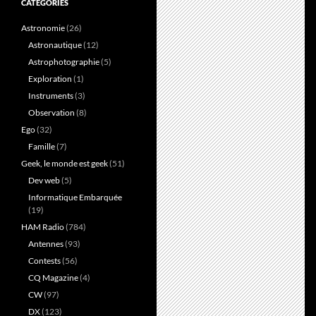
CATÉGORIES
Astronomie
(26)
Astronautique
(12)
Astrophotographie
(5)
Exploration
(1)
Instruments
(3)
Observation
(8)
Ego
(32)
Famille
(7)
Geek, le monde est geek
(51)
Dev web
(5)
Informatique Embarquée
(19)
HAM Radio
(784)
Antennes
(93)
Contests
(56)
CQ Magazine
(4)
CW
(97)
DX
(123)