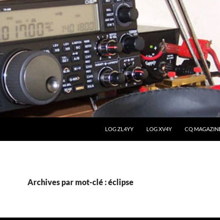
LOG ZL4YY
LOG XV4Y
CQ MAGAZIN
Archives par mot-clé : éclipse