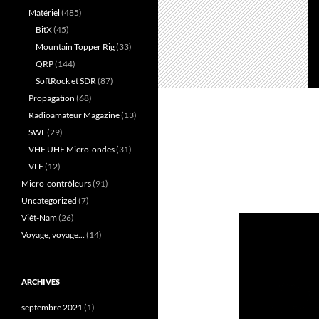
Matériel
(485)
BitX
(45)
Mountain Topper Rig
(33)
QRP
(144)
SoftRock et SDR
(87)
Propagation
(68)
Radioamateur Magazine
(13)
SWL
(29)
VHF UHF Micro-ondes
(31)
VLF
(12)
Micro-contrôleurs
(91)
Uncategorized
(7)
Viêt-Nam
(26)
Voyage, voyage…
(14)
ARCHIVES
septembre 2021
(1)