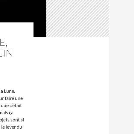
E,
EIN
la Lune,
ur faire une
 que c’était
 mais ça
bjets sont si
le lever du