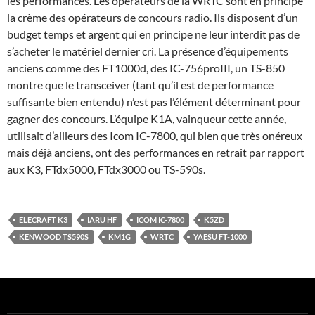
les performances. Les opérateurs de la WRTC sont en principe
la crème des opérateurs de concours radio. Ils disposent d’un
budget temps et argent qui en principe ne leur interdit pas de
s’acheter le matériel dernier cri. La présence d’équipements
anciens comme des FT1000d, des IC-756proIII, un TS-850
montre que le transceiver (tant qu’il est de performance
suffisante bien entendu) n’est pas l’élément déterminant pour
gagner des concours. L’équipe K1A, vainqueur cette année,
utilisait d’ailleurs des Icom IC-7800, qui bien que très onéreux
mais déjà anciens, ont des performances en retrait par rapport
aux K3, FTdx5000, FTdx3000 ou TS-590s.
ELECRAFT K3
IARU HF
ICOM IC-7800
K5ZD
KENWOOD TS590S
KM1G
WRTC
YAESU FT-1000