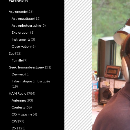
CATÉGORIES
Astronomie
(26)
Astronautique
(12)
Astrophotographie
(5)
Exploration
(1)
Instruments
(3)
Observation
(8)
Ego
(32)
Famille
(7)
Geek, le monde est geek
(51)
Dev web
(5)
Informatique Embarquée
(19)
HAM Radio
(784)
Antennes
(93)
Contests
(56)
CQ Magazine
(4)
CW
(97)
DX
(123)