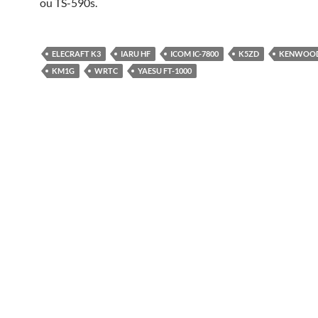
ou TS-590s.
ELECRAFT K3
IARU HF
ICOM IC-7800
K5ZD
KENWOOD
KM1G
WRTC
YAESU FT-1000