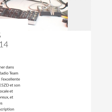
S
14
gner dans
 Radio Team
l’excellente
K5ZD et son
locale et
reux, et
es
scription