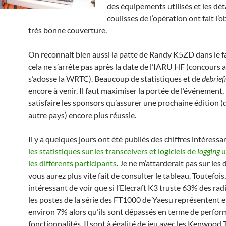
des équipements utilisés et les dét
coulisses de l’opération ont fait l’o
très bonne couverture.
On reconnait bien aussi la patte de Randy K5ZD dans le f
cela ne s’arrête pas après la date de l’IARU HF (concours 
s’adosse la WRTC). Beaucoup de statistiques et de
debrief
encore à venir. Il faut maximiser la portée de l’événement,
satisfaire les sponsors qu’assurer une prochaine édition 
autre pays) encore plus réussie.
Il y a quelques jours ont été publiés des chiffres intéress
les statistiques sur les transceivers et logiciels de
logging
u
les différents participants
. Je ne m’attarderait pas sur les 
vous aurez plus vite fait de consulter le tableau. Toutefois, 
intéressant de voir que si l’Elecraft K3 truste 63% des radi
les postes de la série des FT1000 de Yaesu représentent 
environ 7% alors qu’ils sont dépassés en terme de perfor
fonctionnalités. Il sont à égalité de jeu avec les Kenwood