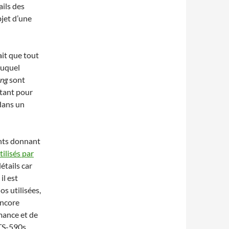
ails des
bjet d’une
ait que tout
auquel
ing
sont
 tant pour
(dans un
ants donnant
tilisés par
détails car
il est
os utilisées,
encore
mance et de
 TS-590s