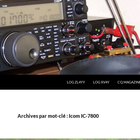
LOG ZL4YY
LOG XV4Y
CQ MAGAZIN
Archives par mot-clé : Icom IC-7800