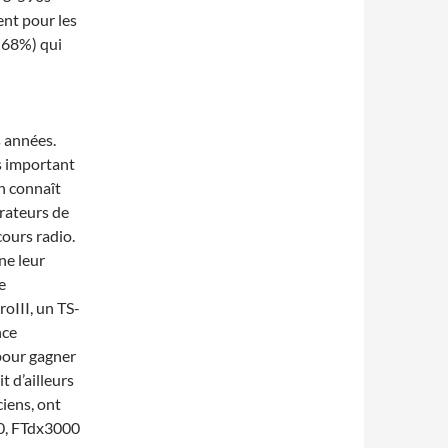
ent pour les
 (68%) qui
 années.
s important
on connaît
érateurs de
ours radio.
ne leur
e
oIII, un TS-
nce
 pour gagner
t d’ailleurs
iens, ont
00, FTdx3000