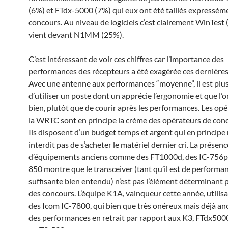
(6%) et FTdx-5000 (7%) qui eux ont été taillés expressém
concours. Au niveau de logiciels c’est clairement WinTest
vient devant N1MM (25%).
C’est intéressant de voir ces chiffres car l’importance des
performances des récepteurs a été exagérée ces dernières
Avec une antenne aux performances “moyenne”, il est plu
d’utiliser un poste dont un apprécie l’ergonomie et que l’
bien, plutôt que de courir après les performances. Les op
la WRTC sont en principe la crème des opérateurs de conc
Ils disposent d’un budget temps et argent qui en principe 
interdit pas de s’acheter le matériel dernier cri. La présenc
d’équipements anciens comme des FT1000d, des IC-756pr
850 montre que le transceiver (tant qu’il est de performa
suffisante bien entendu) n’est pas l’élément déterminant
des concours. L’équipe K1A, vainqueur cette année, utilisai
des Icom IC-7800, qui bien que très onéreux mais déjà anc
des performances en retrait par rapport aux K3, FTdx50