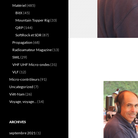
Matériel
(485)
BitX
(45)
Mountain Topper Rig
(33)
QRP
(144)
SoftRock et SDR
(87)
Propagation
(68)
Radioamateur Magazine
(13)
SWL
(29)
VHF UHF Micro-ondes
(31)
VLF
(12)
Micro-contrôleurs
(91)
Uncategorized
(7)
Viêt-Nam
(26)
Voyage, voyage…
(14)
ARCHIVES
septembre 2021
(1)