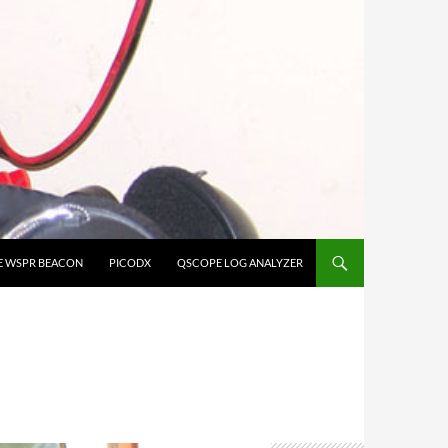
E WSPR BEACON
PICODX
QSCOPE LOG ANALYZER