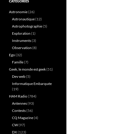
CATÉGORIES
Astronomie
(26)
Astronautique
(12)
Astrophotographie
(5)
Exploration
(1)
Instruments
(3)
Observation
(8)
Ego
(32)
Famille
(7)
Geek, le monde est geek
(51)
Dev web
(5)
Informatique Embarquée
(19)
HAM Radio
(784)
Antennes
(93)
Contests
(56)
CQ Magazine
(4)
CW
(97)
DX
(123)