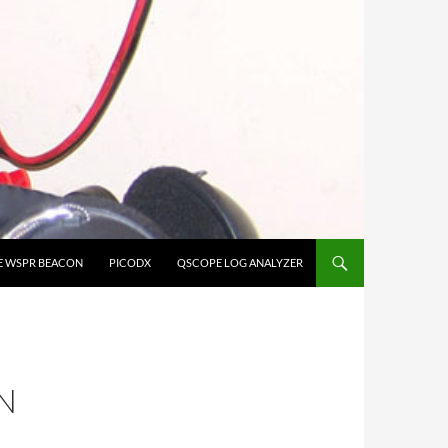
E WSPR BEACON
PICODX
QSCOPE LOG ANALYZER
N