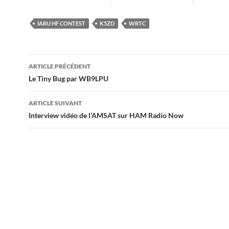
IARU HF CONTEST
K5ZD
WRTC
Navigation
ARTICLE PRÉCÉDENT
des
Le Tiny Bug par WB9LPU
articles
ARTICLE SUIVANT
Interview vidéo de l’AMSAT sur HAM Radio Now