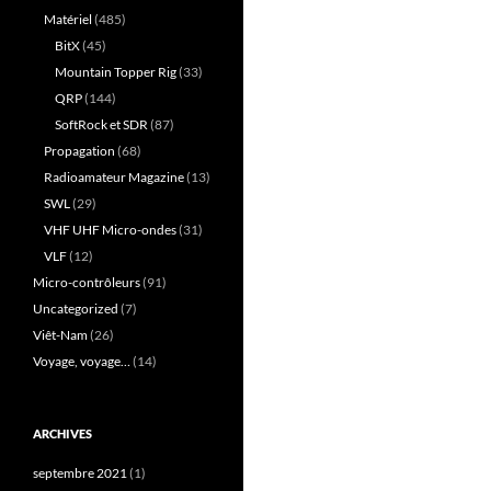
Matériel
(485)
BitX
(45)
Mountain Topper Rig
(33)
QRP
(144)
SoftRock et SDR
(87)
Propagation
(68)
Radioamateur Magazine
(13)
SWL
(29)
VHF UHF Micro-ondes
(31)
VLF
(12)
Micro-contrôleurs
(91)
Uncategorized
(7)
Viêt-Nam
(26)
Voyage, voyage…
(14)
ARCHIVES
septembre 2021
(1)