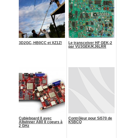
3D2GC, HB0CC et XZ1Z!
Le transceiver HF GEK-2
par VU3GEK/KJ6LRR
Cubieboard 8 avec
Contrôleur pour Si570 de
Allwinner A80 8 coeurs à
K5BCQ
2 GHz