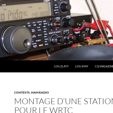
LOG ZL4YY
LOG XV4Y
CQ MAGAZIN
CONTESTS
,
HAM RADIO
MONTAGE D’UNE STATIO
POUR LE WRTC