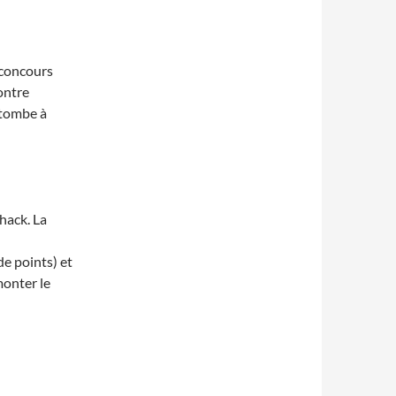
e concours
ontre
 tombe à
hack. La
de points) et
monter le