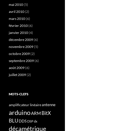
mai 2010
(5)
avril 2010
(2)
mars 2010
(6)
février 2010
(6)
janvier 2010
(4)
décembre 2009
(6)
novembre 2009
(5)
octobre 2009
(2)
septembre 2009
(6)
août 2009
(6)
juillet 2009
(2)
MOTS-CLEFS
antenne
amplificateur linéaire
arduino
BitX
ARM
BLU
DDS
DSP
dx
décamétrique