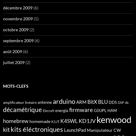
décembre 2009
(6)
novembre 2009
(5)
octobre 2009
(2)
septembre 2009
(6)
août 2009
(6)
juillet 2009
(2)
MOTS-CLEFS
arduino
BitX
BLU
ARM
antenne
DDS
amplificateur linéaire
DSP
dx
décamétrique
firmware
energia
G0UPL
HAM
Elecraft
kenwood
homebrew
KD1JV
K4SWL
homemade
K1JT
kits éléctroniques
kit
LaunchPad
Manipulateur CW