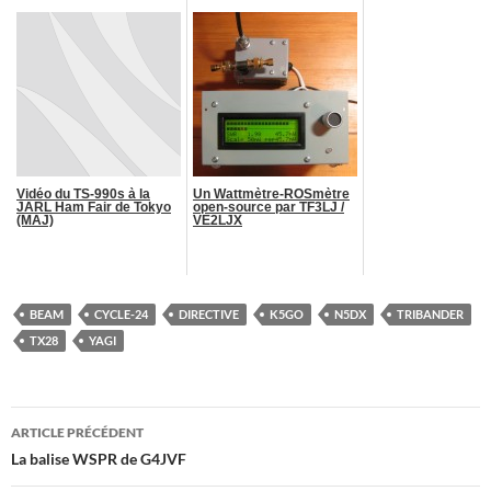
Vidéo du TS-990s à la
Un Wattmètre-ROSmètre
JARL Ham Fair de Tokyo
open-source par TF3LJ /
(MAJ)
VE2LJX
BEAM
CYCLE-24
DIRECTIVE
K5GO
N5DX
TRIBANDER
TX28
YAGI
Navigation
ARTICLE PRÉCÉDENT
des
La balise WSPR de G4JVF