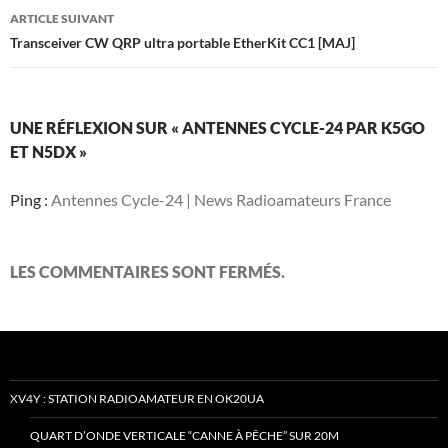
articles
ARTICLE SUIVANT
Transceiver CW QRP ultra portable EtherKit CC1 [MAJ]
UNE RÉFLEXION SUR « ANTENNES CYCLE-24 PAR K5GO
ET N5DX »
Ping :
Antennes Cycle-24 | News Radioamateurs France
LES COMMENTAIRES SONT FERMÉS.
XV4Y : STATION RADIOAMATEUR EN OK20UA
QUART D’ONDE VERTICALE “CANNE À PÊCHE” SUR 20M