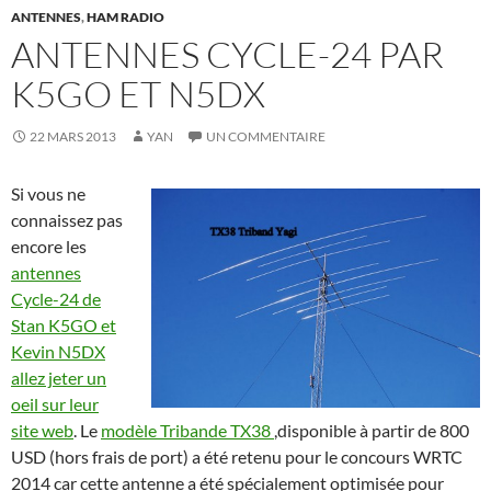
ANTENNES
,
HAM RADIO
ANTENNES CYCLE-24 PAR
K5GO ET N5DX
22 MARS 2013
YAN
UN COMMENTAIRE
Si vous ne
connaissez pas
encore les
antennes
Cycle-24 de
Stan K5GO et
Kevin N5DX
allez jeter un
oeil sur leur
site web
. Le
modèle Tribande TX38
,disponible à partir de 800
USD (hors frais de port) a été retenu pour le concours WRTC
2014 car cette antenne a été spécialement optimisée pour