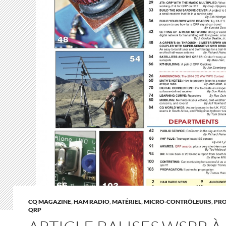
CQ MAGAZINE
,
HAM RADIO
,
MATÉRIEL
,
MICRO-CONTRÔLEURS
,
PR
QRP