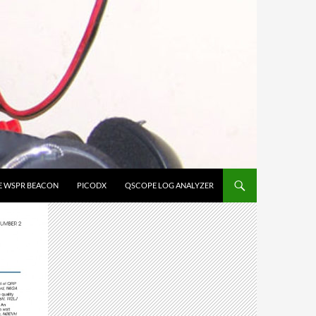
E WSPR BEACON
PICODX
QSCOPE LOG ANALYZER