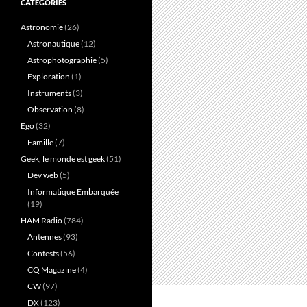
CATÉGORIES
Astronomie
(26)
Astronautique
(12)
Astrophotographie
(5)
Exploration
(1)
Instruments
(3)
Observation
(8)
Ego
(32)
Famille
(7)
Geek, le monde est geek
(51)
Dev web
(5)
Informatique Embarquée
(19)
HAM Radio
(784)
Antennes
(93)
Contests
(56)
CQ Magazine
(4)
CW
(97)
DX
(123)