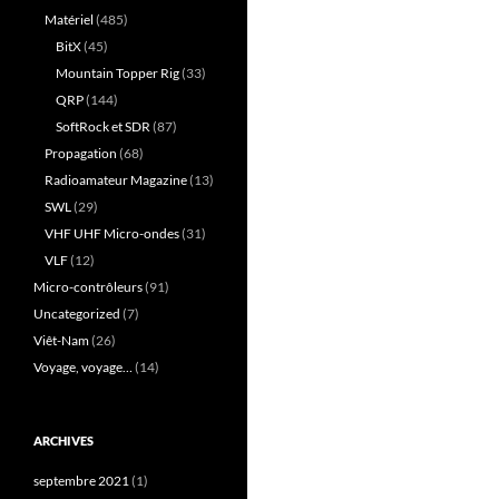
Matériel
(485)
BitX
(45)
Mountain Topper Rig
(33)
QRP
(144)
SoftRock et SDR
(87)
Propagation
(68)
Radioamateur Magazine
(13)
SWL
(29)
VHF UHF Micro-ondes
(31)
VLF
(12)
Micro-contrôleurs
(91)
Uncategorized
(7)
Viêt-Nam
(26)
Voyage, voyage…
(14)
ARCHIVES
septembre 2021
(1)