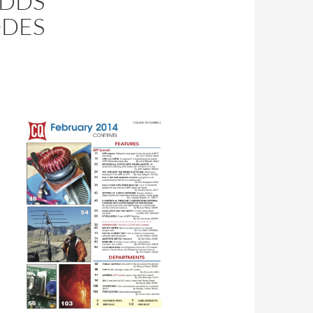
 DDS
ODES