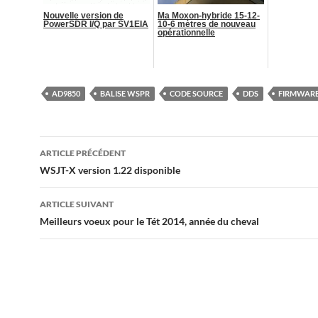
Nouvelle version de
Ma Moxon-hybride 15-12-
PowerSDR I/Q par SV1EIA
10-6 mètres de nouveau
opérationnelle
AD9850
BALISE WSPR
CODE SOURCE
DDS
FIRMWAR
Navigation
ARTICLE PRÉCÉDENT
des
WSJT-X version 1.22 disponible
articles
ARTICLE SUIVANT
Meilleurs voeux pour le Tét 2014, année du cheval