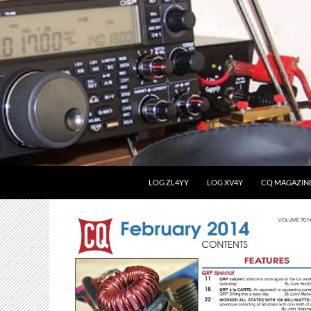
LOG ZL4YY
LOG XV4Y
CQ MAGAZIN