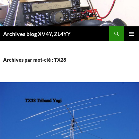
Aller
au
contenu
Recherche
Archives blog XV4Y, ZL4YY
MENU
PRINCI
Archives par mot-clé : TX28