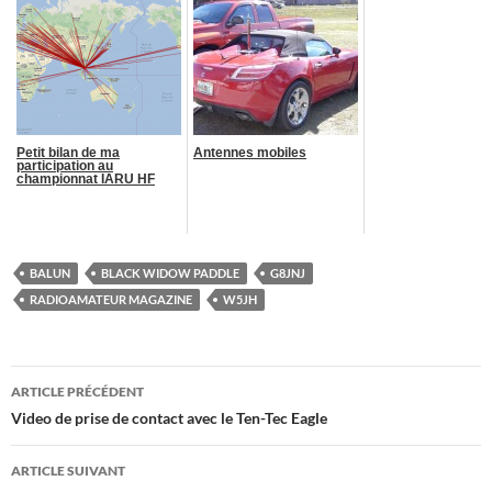
Petit bilan de ma
Antennes mobiles
participation au
championnat IARU HF
BALUN
BLACK WIDOW PADDLE
G8JNJ
RADIOAMATEUR MAGAZINE
W5JH
Navigation
ARTICLE PRÉCÉDENT
des
Video de prise de contact avec le Ten-Tec Eagle
articles
ARTICLE SUIVANT