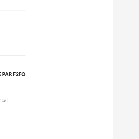
E PAR F2FO
ce |