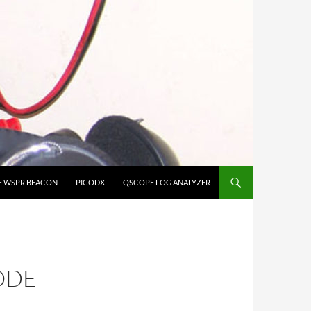
E WSPR BEACON
PICODX
QSCOPE LOG ANALYZER
ODE