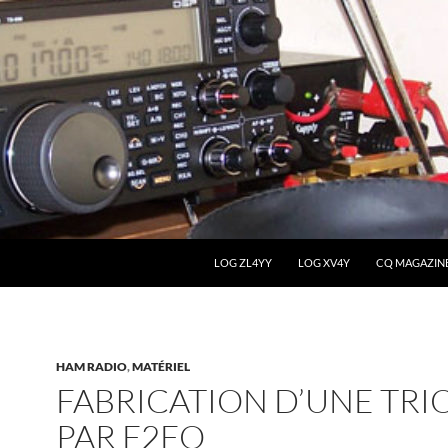
LOG ZL4YY
LOG XV4Y
CQ MAGAZIN
HAM RADIO
,
MATÉRIEL
FABRICATION D’UNE TRI
PAR F2FO