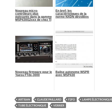
Nouveau micro-
En bref: les
contrôleurs plus
caractéristiques de la
puissants dans la gamme
norme NXDN dévoilées
MSP430G2xxx de chez TI
Nouveau firmware pour le
Balise autonome WSPR
Yaesu FTdx-3000
avec MSP430
ARTISAN
CLAUDE PAILLARD
F2FO
LAMPE ÉLECTRONIQU
TUBE ÉLECTRONIQUE
VERRIER