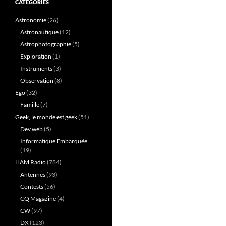
CATÉGORIES
Astronomie
(26)
Astronautique
(12)
Astrophotographie
(5)
Exploration
(1)
Instruments
(3)
Observation
(8)
Ego
(32)
Famille
(7)
Geek, le monde est geek
(51)
Dev web
(5)
Informatique Embarquée
(19)
HAM Radio
(784)
Antennes
(93)
Contests
(56)
CQ Magazine
(4)
CW
(97)
DX
(123)