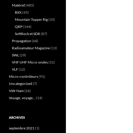
Matériel
(485)
BitX
(45)
Mountain Topper Rig
(33)
QRP
(144)
SoftRock et SDR
(87)
Propagation
(68)
Radioamateur Magazine
(13)
SWL
(29)
VHF UHF Micro-ondes
(31)
VLF
(12)
Micro-contrôleurs
(91)
Uncategorized
(7)
Viêt-Nam
(26)
Voyage, voyage…
(14)
ARCHIVES
septembre 2021
(1)