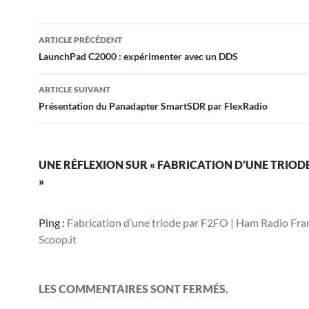
Navigation
ARTICLE PRÉCÉDENT
des
LaunchPad C2000 : expérimenter avec un DDS
articles
ARTICLE SUIVANT
Présentation du Panadapter SmartSDR par FlexRadio
UNE RÉFLEXION SUR « FABRICATION D’UNE TRIOD
»
Ping :
Fabrication d’une triode par F2FO | Ham Radio Fran
Scoop.it
LES COMMENTAIRES SONT FERMÉS.