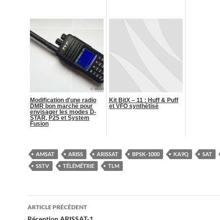
Modification d'une radio
Kit BitX – 11 : Huff & Puff
DMR bon marché pour
et VFO synthétisé
envisager les modes D-
STAR, P25 et System
Fusion
AMSAT
ARISS
ARISSAT
BPSK-1000
KA9Q
SAT
SSTV
TÉLÉMÉTRIE
TLM
Navigation
ARTICLE PRÉCÉDENT
Réception ARISSAT-1