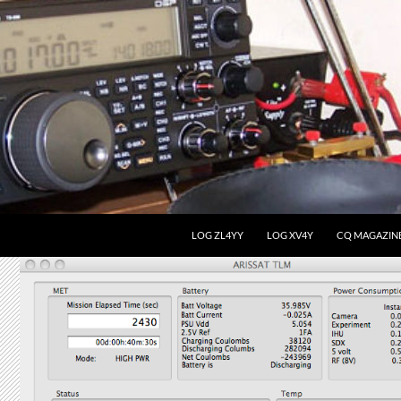
LOG ZL4YY
LOG XV4Y
CQ MAGAZIN