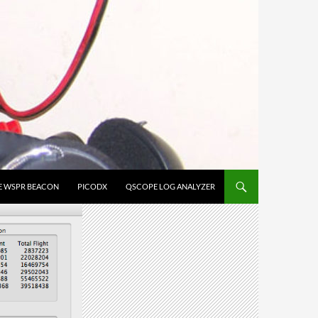
E WSPR BEACON
PICODX
QSCOPE LOG ANALYZER