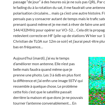
passage “de jour” à des heures où je ne suis pas QRL. Par 
le fading du à la rotation du sat, il me faudrait une antenn
polarisation circulaire… mais ça c’est une autre histoire. 
pensais pas y consacrer autant de temps mais le trafic satel
prenant quand même et je me met à rêver de faire une an
144/432MHz pour opérer sur VO-52… Cela dit la propag
redevient correcte en HF (pile-up de stations W hier sur 
Christian de TL0A sur 12m ce soir) et j’aurai peut-être plus
bas en fréquence…
Aujourd’hui (mardi), j’ai eu le temps
d’améliorer mon antenne. Elle n’est pas
belle mais faudra quand même que je
prenne une photo. Les 3 à 6db en plus font
la différence et j’ai enfin une image SSTV qui
ressemble à quelque chose. Le problème
cette fois c’est que le satellite passait
derrière la maison et que donc je ne pouvais
tourner l’antenne convenablement… En