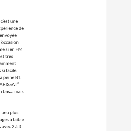
c’est une
xpérience de
e envoyée
d’occasion
ême si en FM
st très
isamment
si facile.
 à peine B1
 “ARISSAT”
 en bas… mais
 peu plus
ages à faible
 avec 2 à 3