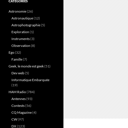
CATÉGORIES
Astronomie
(26)
Astronautique
(12)
Astrophotographie
(5)
Exploration
(1)
Instruments
(3)
Observation
(8)
Ego
(32)
Famille
(7)
Geek, le monde est geek
(51)
Dev web
(5)
Informatique Embarquée
(19)
HAM Radio
(784)
Antennes
(93)
Contests
(56)
CQ Magazine
(4)
CW
(97)
DX
(123)