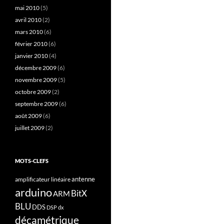
mai 2010
(5)
avril 2010
(2)
mars 2010
(6)
février 2010
(6)
janvier 2010
(4)
décembre 2009
(6)
novembre 2009
(5)
octobre 2009
(2)
septembre 2009
(6)
août 2009
(6)
juillet 2009
(2)
MOTS-CLEFS
antenne
amplificateur linéaire
arduino
BitX
ARM
BLU
DDS
DSP
dx
décamétrique