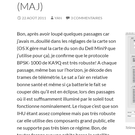
(MAJ)
22 AOÛT 2011
YAN
3 COMMENTAIRES
Bon, après avoir loupé quelques passages car
j’avais m..douillé dans les réglages de la carte son
(OS X gère mal la carte du son du Dell Mini9 que
j’utilise pour ça), je confirme que le protocole
BPSK-1000 de KA9Q est très robuste! A chaque
passage, même bas sur l’horizon, je décode des
trames de télémétrie. Le sat a l’air en relative
bonne santé et même si ça batterie le fait se
couper dès qu’il est en éclipse, lors des passages
où il est suffisamment illuminé par le soleil tout
fonctionne nominalement. Le risque c’est que son
IHU étant assez complexe mais pas très robuste
car elle utilise des composants grand public, elle
ne supporte pas très bien ce régime. Bon, de
Télém
toutes façons sur une orbite basse le satellite