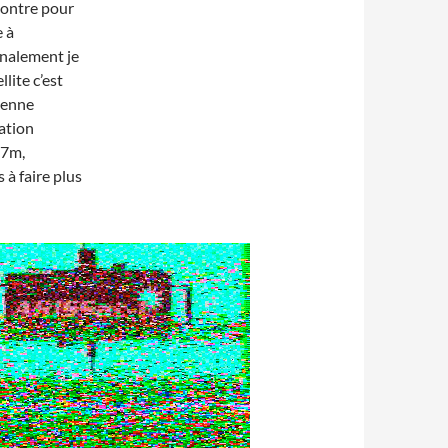
contre pour
e à
Finalement je
lite c’est
tenne
ation
17m,
 à faire plus