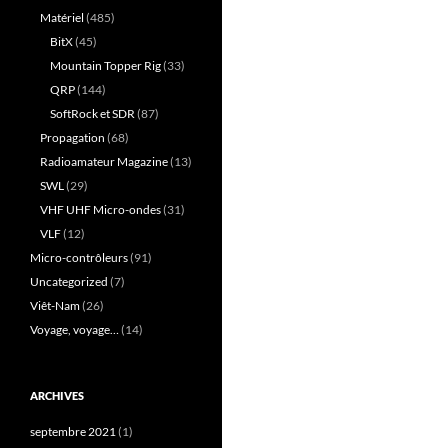
Matériel
(485)
BitX
(45)
Mountain Topper Rig
(33)
QRP
(144)
SoftRock et SDR
(87)
Propagation
(68)
Radioamateur Magazine
(13)
SWL
(29)
VHF UHF Micro-ondes
(31)
VLF
(12)
Micro-contrôleurs
(91)
Uncategorized
(7)
Viêt-Nam
(26)
Voyage, voyage…
(14)
ARCHIVES
septembre 2021
(1)