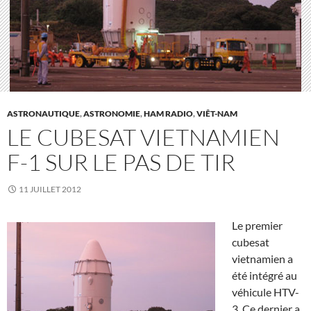
ASTRONAUTIQUE
,
ASTRONOMIE
,
HAM RADIO
,
VIÊT-NAM
LE CUBESAT VIETNAMIEN
F-1 SUR LE PAS DE TIR
11 JUILLET 2012
Le premier
cubesat
vietnamien a
été intégré au
véhicule HTV-
3. Ce dernier a