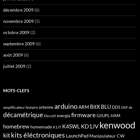
décembre 2009
(6)
novembre 2009
(5)
octobre 2009
(2)
septembre 2009
(6)
août 2009
(6)
juillet 2009
(2)
MOTS-CLEFS
arduino
BitX
BLU
ARM
antenne
DDS
amplificateur linéaire
DSP
dx
décamétrique
firmware
energia
G0UPL
HAM
Elecraft
kenwood
homebrew
KD1JV
K4SWL
homemade
K1JT
kits éléctroniques
kit
LaunchPad
Manipulateur CW