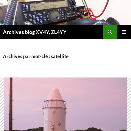
Aller
au
contenu
Recherche
Archives blog XV4Y, ZL4YY
MENU
PRINCI
Archives par mot-clé : satellite