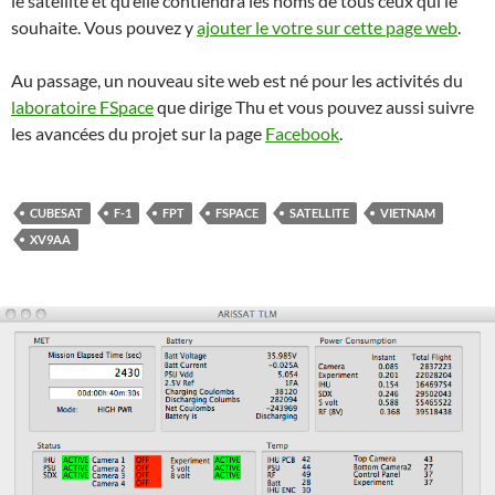
le satellite et qu’elle contiendra les noms de tous ceux qui le
souhaite. Vous pouvez y
ajouter le votre sur cette page web
.
Au passage, un nouveau site web est né pour les activités du
laboratoire FSpace
que dirige Thu et vous pouvez aussi suivre
les avancées du projet sur la page
Facebook
.
CUBESAT
F-1
FPT
FSPACE
SATELLITE
VIETNAM
XV9AA