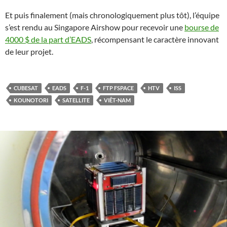
Et puis finalement (mais chronologiquement plus tôt), l’équipe
s’est rendu au Singapore Airshow pour recevoir une
bourse de
4000 $ de la part d’EADS
, récompensant le caractère innovant
de leur projet.
CUBESAT
EADS
F-1
FTP FSPACE
HTV
ISS
KOUNOTORI
SATELLITE
VIÊT-NAM