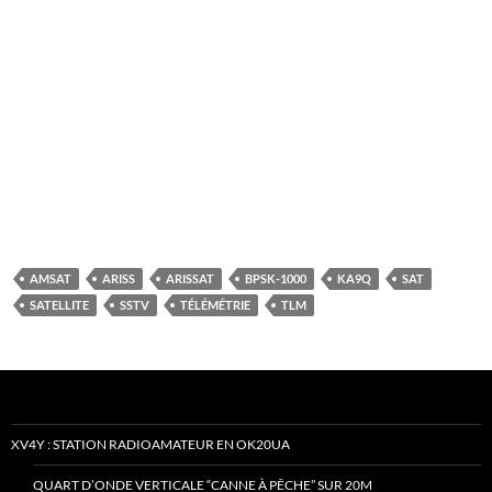
AMSAT
ARISS
ARISSAT
BPSK-1000
KA9Q
SAT
SATELLITE
SSTV
TÉLÉMÉTRIE
TLM
XV4Y : STATION RADIOAMATEUR EN OK20UA
QUART D’ONDE VERTICALE “CANNE À PÊCHE” SUR 20M