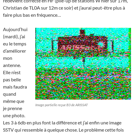
redevient correcte en HF (pile-up de stations W hier sur 17m,
Christian de TL0A sur 12m ce soir) et j’aurai peut-être plus à
faire plus bas en fréquence…
Aujourd’hui
(mardi), j’ai
eu le temps
d’améliorer
mon
antenne.
Elle n’est
pas belle
mais faudra
quand
même que
Image partielle reçue B3 de ARISSAT
je prenne
une photo.
Les 3 à 6db en plus font la différence et j’ai enfin une image
SSTV qui ressemble à quelque chose. Le problème cette fois