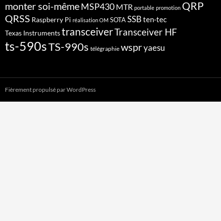
QRP
monter soi-même
MSP430
MTR
portable
promotion
QRSS
SSB
ten-tec
Raspberry Pi
SOTA
réalisation OM
transceiver
Transceiver HF
Texas Instruments
ts-590s
TS-990s
wspr
yaesu
télégraphie
Fièrement propulsé par WordPress