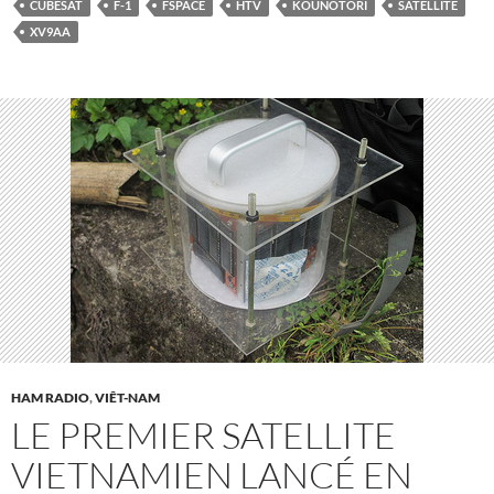
CUBESAT
F-1
FSPACE
HTV
KOUNOTORI
SATELLITE
XV9AA
HAM RADIO
,
VIÊT-NAM
LE PREMIER SATELLITE
VIETNAMIEN LANCÉ EN