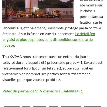
été monté sur
le châssis
permettant sa
fixation sur le
lanceur H-II, et finalement, l’ensemble, protégé par la coiffe, a
été installé sur la fusée en vue du lancement.
Le détail (en
anglais) et plus de photos sont disponibles sur le site de
FSpace
.
Thu XV9AA nous transmets aussi un extrait du journal
télévisé durant lequel a été présenté le projet F-1. L’extrait est
relativement long (pour un tel sujet), et bien qu’il soit en
vietnamien de nombreuses parties sont suffisamment
visuelles pour que vous en profitiez.
Vidéo du journal de VTV consacré au satellite F-1