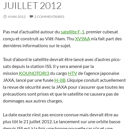
JUILLET 2012
4 MAI 2012
2 COMMENTAIRES
Pas mal d’actualité autour du
satellite F-1
, premier cubesat
conçu et construit au Viêt-Nam. Thu
XV9AA
m’a fait part des
dernières informations sur le sujet.
Tout d’abord le satellite devrait être lancé avec d’autres pico-
sats depuis la station ISS. Il y sera amené par la
mission
KOUNOTORI3
du cargo
HTV
de l’agence japonaise
JAXA, lancé par une fusée
H-IIB
. L’équipe conduit actuellement
la revue de sécurité avec la JAXA pour s’assurer que toutes les
précautions sont prises et que le satellite ne causera pas de
dommages aux autres charges.
La date exacte n’est pas encore connue mais devrait être au
plus tôt le 21 juillet 2012. Le lancement sur une orbite basse
depuis ISS est à la fois une bonne nouvelle car sûr et une