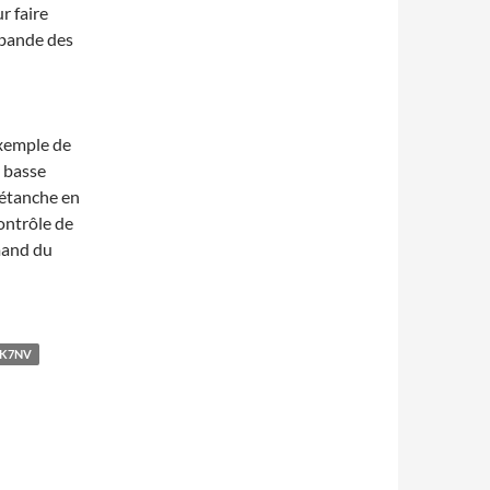
r faire
 bande des
exemple de
n basse
 étanche en
ontrôle de
mmand du
K7NV