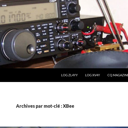
LOG ZL4YY
LOG XV4Y
CQ MAGAZIN
Archives par mot-clé : XBee