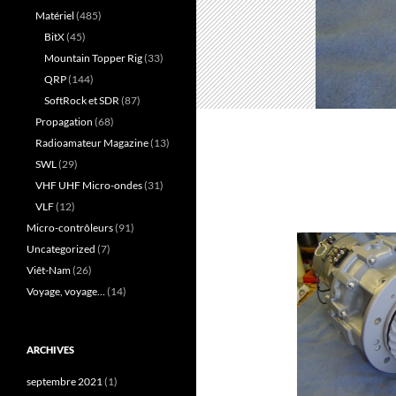
Matériel
(485)
BitX
(45)
Mountain Topper Rig
(33)
QRP
(144)
SoftRock et SDR
(87)
Propagation
(68)
Radioamateur Magazine
(13)
SWL
(29)
VHF UHF Micro-ondes
(31)
VLF
(12)
Micro-contrôleurs
(91)
Uncategorized
(7)
Viêt-Nam
(26)
Voyage, voyage…
(14)
ARCHIVES
septembre 2021
(1)