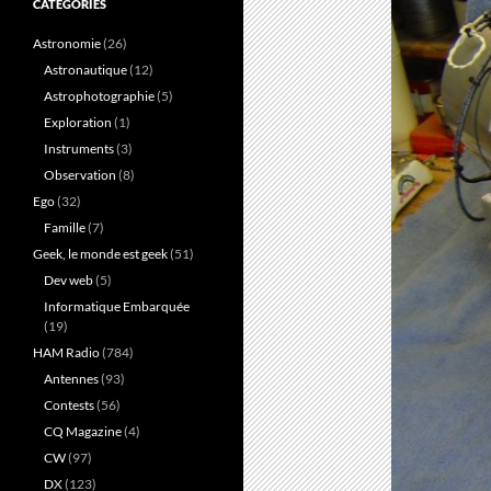
CATÉGORIES
Astronomie
(26)
Astronautique
(12)
Astrophotographie
(5)
Exploration
(1)
Instruments
(3)
Observation
(8)
Ego
(32)
Famille
(7)
Geek, le monde est geek
(51)
Dev web
(5)
Informatique Embarquée
(19)
HAM Radio
(784)
Antennes
(93)
Contests
(56)
CQ Magazine
(4)
CW
(97)
DX
(123)