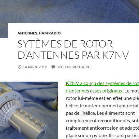
ANTENNES
,
HAM RADIO
SYTÈMES DE ROTOR
D’ANTENNES PAR K7NV
14 AVRIL 2013
UN COMMENTAIRE
K7NV a conçu des systèmes de ro
d’antennes assez originaux
. Le mo
rotor lui-même est en effet une piè
hélice, le moteur permettant de fair
pas de l’hélice. Les éléments sont
complètement reconditionnés, sub
traitement anticorrosion et adapté
placé sur un pylône. Ils sont parti