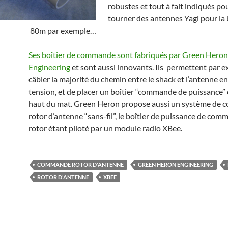
robustes et tout à fait indiqués pou
tourner des antennes Yagi pour la
80m par exemple…
Ses boîtier de commande sont fabriqués par Green Heron
Engineering
et sont aussi innovants. Ils permettent par 
câbler la majorité du chemin entre le shack et l’antenne e
tension, et de placer un boîtier “commande de puissance”
haut du mat. Green Heron propose aussi un système de c
rotor d’antenne “sans-fil”, le boîtier de puissance de co
rotor étant piloté par un module radio XBee.
COMMANDE ROTOR D'ANTENNE
GREEN HERON ENGINEERING
ROTOR D'ANTENNE
XBEE