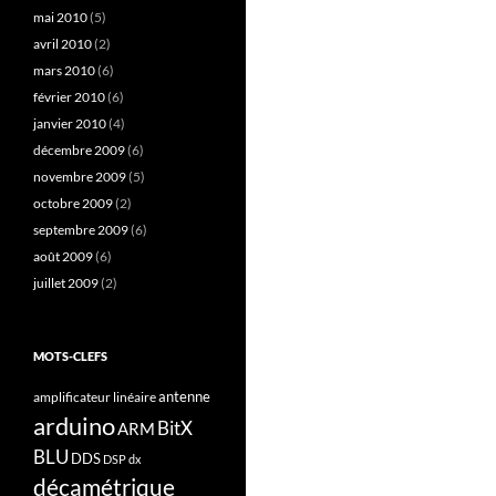
mai 2010
(5)
avril 2010
(2)
mars 2010
(6)
février 2010
(6)
janvier 2010
(4)
décembre 2009
(6)
novembre 2009
(5)
octobre 2009
(2)
septembre 2009
(6)
août 2009
(6)
juillet 2009
(2)
MOTS-CLEFS
antenne
amplificateur linéaire
arduino
BitX
ARM
BLU
DDS
DSP
dx
décamétrique