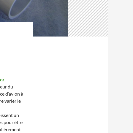
tor
teur du
ce d’avion à
e varier le
issent un
s pour être
culièrement