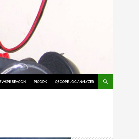
E WSPR BEACON
PICODX
QSCOPE LOG ANALYZER