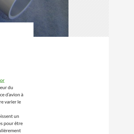
tor
teur du
ce d’avion à
e varier le
issent un
s pour être
culièrement