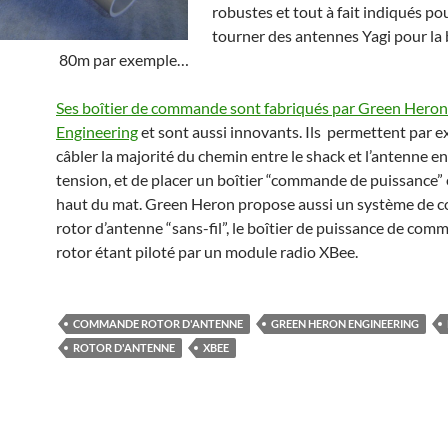
robustes et tout à fait indiqués pou
tourner des antennes Yagi pour la
80m par exemple…
Ses boîtier de commande sont fabriqués par Green Heron
Engineering
et sont aussi innovants. Ils permettent par 
câbler la majorité du chemin entre le shack et l’antenne e
tension, et de placer un boîtier “commande de puissance”
haut du mat. Green Heron propose aussi un système de c
rotor d’antenne “sans-fil”, le boîtier de puissance de co
rotor étant piloté par un module radio XBee.
COMMANDE ROTOR D'ANTENNE
GREEN HERON ENGINEERING
ROTOR D'ANTENNE
XBEE