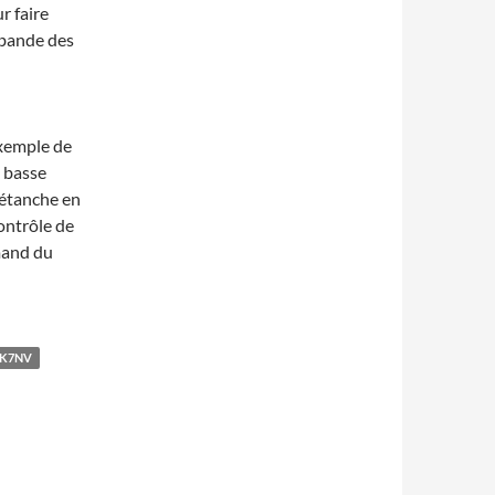
r faire
 bande des
exemple de
n basse
 étanche en
ontrôle de
mmand du
K7NV