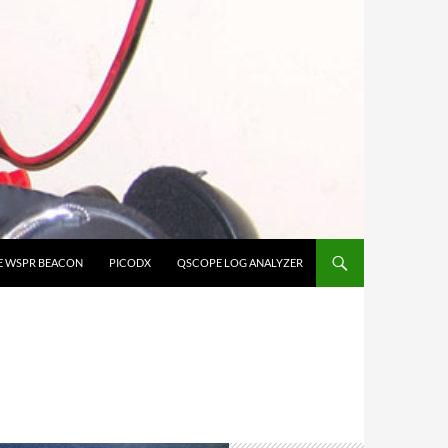
E WSPR BEACON
PICODX
QSCOPE LOG ANALYZER