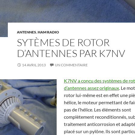
ANTENNES
,
HAM RADIO
SYTÈMES DE ROTOR
D’ANTENNES PAR K7NV
14 AVRIL 2013
UN COMMENTAIRE
K7NV a conçu des systèmes de ro
d’antennes assez originaux
. Le mo
rotor lui-même est en effet une piè
hélice, le moteur permettant de fair
pas de l’hélice. Les éléments sont
complètement reconditionnés, sub
traitement anticorrosion et adapté
placé sur un pylône. Ils sont parti