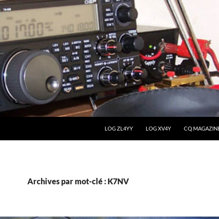
LOG ZL4YY
LOG XV4Y
CQ MAGAZIN
Archives par mot-clé : K7NV