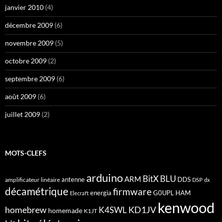
janvier 2010
(4)
décembre 2009
(6)
novembre 2009
(5)
octobre 2009
(2)
septembre 2009
(6)
août 2009
(6)
juillet 2009
(2)
MOTS-CLEFS
arduino
BitX
BLU
ARM
antenne
DDS
amplificateur linéaire
DSP
dx
décamétrique
firmware
energia
G0UPL
HAM
Elecraft
kenwood
homebrew
KD1JV
K4SWL
homemade
K1JT