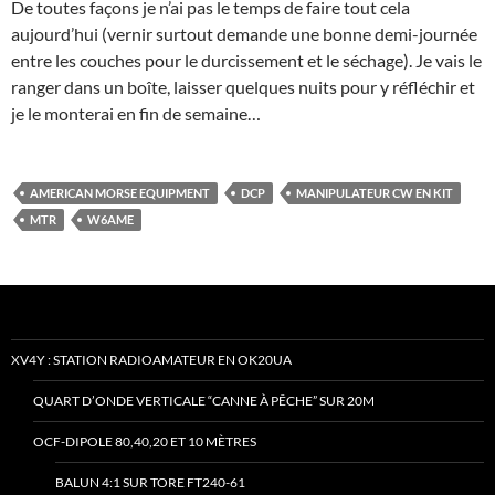
De toutes façons je n’ai pas le temps de faire tout cela
aujourd’hui (vernir surtout demande une bonne demi-journée
entre les couches pour le durcissement et le séchage). Je vais le
ranger dans un boîte, laisser quelques nuits pour y réfléchir et
je le monterai en fin de semaine…
AMERICAN MORSE EQUIPMENT
DCP
MANIPULATEUR CW EN KIT
MTR
W6AME
XV4Y : STATION RADIOAMATEUR EN OK20UA
QUART D’ONDE VERTICALE “CANNE À PÊCHE” SUR 20M
OCF-DIPOLE 80,40,20 ET 10 MÈTRES
BALUN 4:1 SUR TORE FT240-61