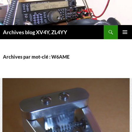
Aller
au
contenu
Recherche
Archives blog XV4Y, ZL4YY
MENU
PRINCI
Archives par mot-clé : W6AME