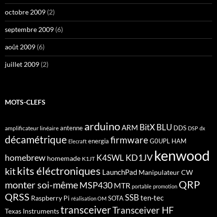
octobre 2009
(2)
septembre 2009
(6)
août 2009
(6)
juillet 2009
(2)
MOTS-CLEFS
arduino
BitX
BLU
ARM
antenne
DDS
amplificateur linéaire
DSP
dx
décamétrique
firmware
energia
G0UPL
HAM
Elecraft
kenwood
homebrew
KD1JV
K4SWL
homemade
K1JT
kits éléctroniques
kit
LaunchPad
Manipulateur CW
QRP
monter soi-même
MSP430
MTR
portable
promotion
QRSS
SSB
ten-tec
Raspberry Pi
SOTA
réalisation OM
transceiver
Transceiver HF
Texas Instruments