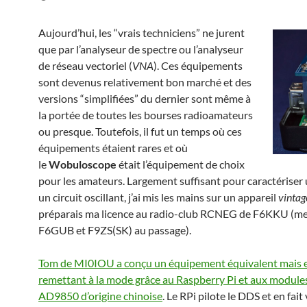
Aujourd’hui, les “vrais techniciens” ne jurent
que par l’analyseur de spectre ou l’analyseur
de réseau vectoriel (
VNA
). Ces équipements
sont devenus relativement bon marché et des
versions “simplifiées” du dernier sont même à
la portée de toutes les bourses radioamateurs
ou presque. Toutefois, il fut un temps où ces
équipements étaient rares et où
le
Wobuloscope
était l’équipement de choix
pour les amateurs. Largement suffisant pour caractériser u
un circuit oscillant, j’ai mis les mains sur un appareil
vintag
préparais ma licence au radio-club RCNEG de F6KKU (me
F6GUB et F9ZS(SK) au passage).
Tom de MI0IOU a conçu un équipement équivalent mais e
remettant à la mode grâce au Raspberry Pi et aux modul
AD9850 d’origine chinoise
. Le RPi pilote le DDS et en fait 