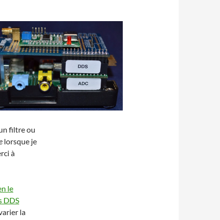
n filtre ou
e
lorsque je
rci à
n le
es DDS
varier la