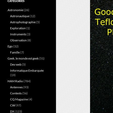
CATÉGORIES
Astronomie
(26)
Astronautique
(12)
Astrophotographie
(5)
Exploration
(1)
Instruments
(3)
Observation
(8)
Ego
(32)
Famille
(7)
Geek, le monde est geek
(51)
Dev web
(5)
Informatique Embarquée
(19)
HAM Radio
(784)
Antennes
(93)
Contests
(56)
CQ Magazine
(4)
CW
(97)
DX
(123)