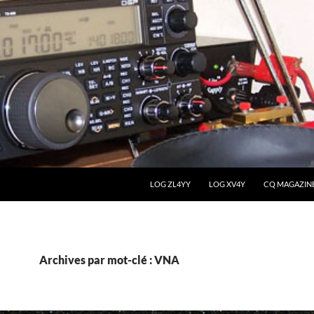
LOG ZL4YY
LOG XV4Y
CQ MAGAZIN
Archives par mot-clé : VNA