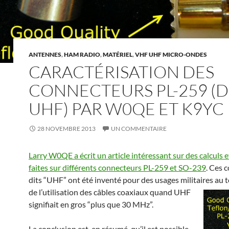
ANTENNES
,
HAM RADIO
,
MATÉRIEL
,
VHF UHF MICRO-ONDES
CARACTÉRISATION DES
CONNECTEURS PL-259 (D
UHF) PAR W0QE ET K9YC
28 NOVEMBRE 2013
UN COMMENTAIRE
Larry W0QE a écrit un article intéressant sur des calculs 
faites sur différents connecteurs PL-259 et SO-239
. Ces 
dits “UHF” ont été inventé pour des usages militaires au 
de l’utilisation des câbles coaxiaux
quand UHF
signifiait en gros “plus que 30 MHz”.
La conclusion est, en résumé, qu’il est possible