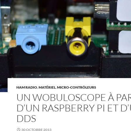
HAM RADIO
,
MATÉRIEL
,
MICRO-CONTRÔLEURS
UN WOBULOSCOPE À PAR
D’UN RASPBERRY PI ET D
DDS
30 OCTOBRE 2013