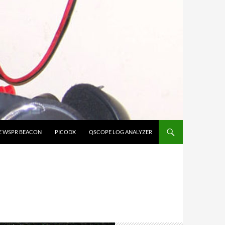
E WSPR BEACON
PICODX
QSCOPE LOG ANALYZER