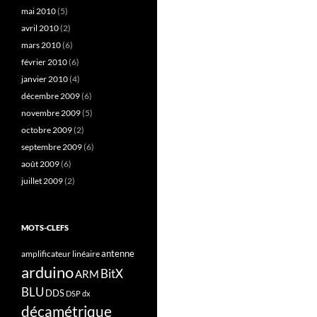
mai 2010
(5)
avril 2010
(2)
mars 2010
(6)
février 2010
(6)
janvier 2010
(4)
décembre 2009
(6)
novembre 2009
(5)
octobre 2009
(2)
septembre 2009
(6)
août 2009
(6)
juillet 2009
(2)
MOTS-CLEFS
antenne
amplificateur linéaire
arduino
BitX
ARM
BLU
DDS
DSP
dx
décamétrique