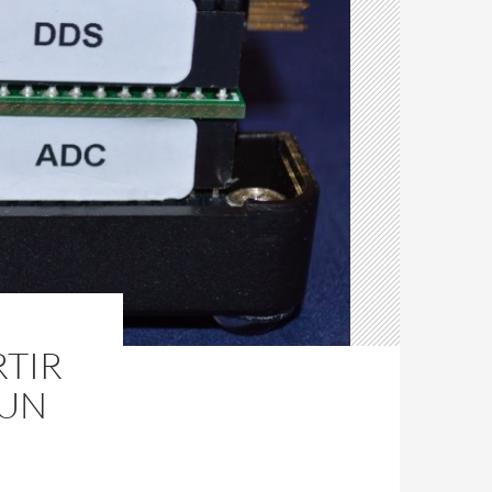
TIR
’UN