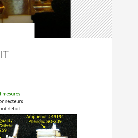
IT
et mesures
connecteurs
tout début