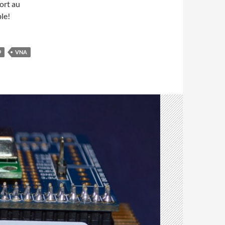
ort au
ble!
9
VNA