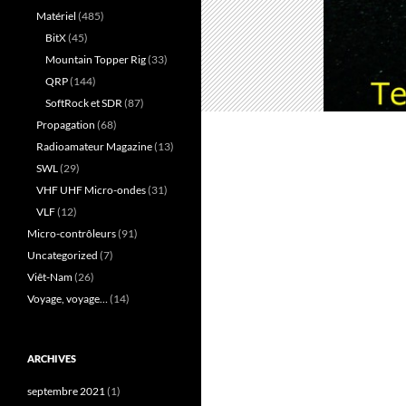
Matériel
(485)
BitX
(45)
Mountain Topper Rig
(33)
QRP
(144)
SoftRock et SDR
(87)
Propagation
(68)
Radioamateur Magazine
(13)
SWL
(29)
VHF UHF Micro-ondes
(31)
VLF
(12)
Micro-contrôleurs
(91)
Uncategorized
(7)
Viêt-Nam
(26)
Voyage, voyage…
(14)
ARCHIVES
septembre 2021
(1)