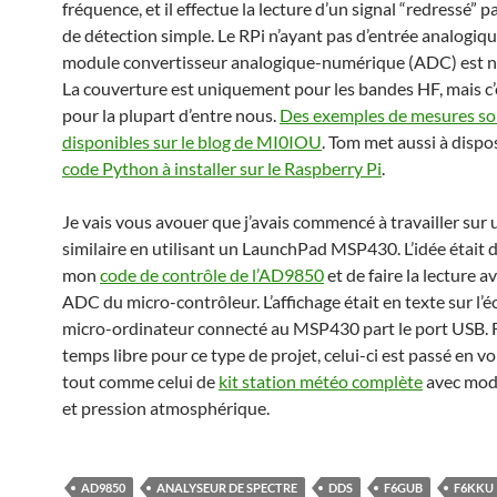
fréquence, et il effectue la lecture d’un signal “redressé” pa
de détection simple. Le RPi n’ayant pas d’entrée analogiqu
module convertisseur analogique-numérique (ADC) est n
La couverture est uniquement pour les bandes HF, mais c’e
pour la plupart d’entre nous.
Des exemples de mesures so
disponibles sur le blog de MI0IOU
. Tom met aussi à dispos
code Python à installer sur le Raspberry Pi
.
Je vais vous avouer que j’avais commencé à travailler sur u
similaire en utilisant un LaunchPad MSP430. L’idée était 
mon
code de contrôle de l’AD9850
et de faire la lecture a
ADC du micro-contrôleur. L’affichage était en texte sur l’é
micro-ordinateur connecté au MSP430 part le port USB. 
temps libre pour ce type de projet, celui-ci est passé en v
tout comme celui de
kit station météo complète
avec modu
et pression atmosphérique.
AD9850
ANALYSEUR DE SPECTRE
DDS
F6GUB
F6KKU