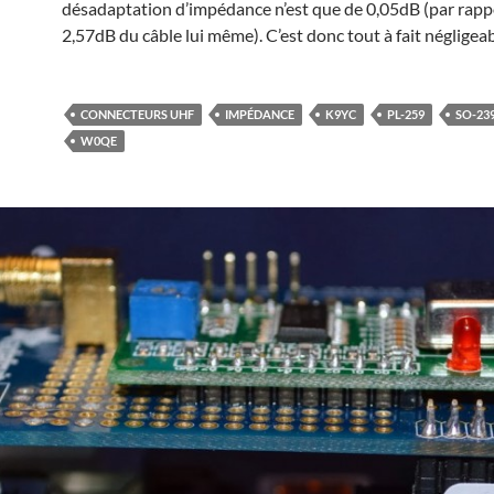
désadaptation d’impédance n’est que de 0,05dB (par rapp
2,57dB du câble lui même). C’est donc tout à fait négligea
CONNECTEURS UHF
IMPÉDANCE
K9YC
PL-259
SO-23
W0QE