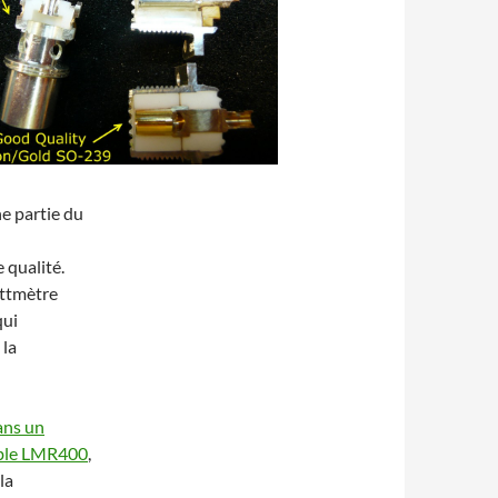
e partie du
 qualité.
attmètre
qui
 la
ans un
câble LMR400
,
la