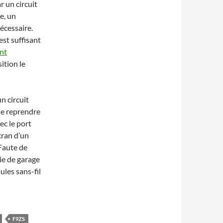
r un circuit
e, un
écessaire.
st suffisant
nt
ition le
n circuit
de reprendre
vec le port
cran d’un
Faute de
oie de garage
les sans-fil
F9ZS