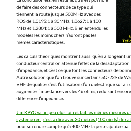
de faire des connecteurs de ce type qui
tiennent la route jusque 500MHz avec des
ROS de 1.0195:1 à 30MHz, 1.0627:1 à 100
MHz et 1.2804:1 à 500 MHz. Bien entendu les
modèles les moins chers n’auront pas les
mêmes caractéristiques.
Les calculs théoriques montrent aussi qu’en allongeant un
conducteur central on atténue l’effet de la désadaptation
d’impédance, et c’est ce que font les connecteurs de bonne
Autre solution que l’on trouve sur certains SO-239 de W
VHF de qualité, c’est l’utilisation d’un diélectrique sur air 
augmente l’impédance vers les 46 ohms, réduisant encore
différence d’impédance.
Jim K9YC va un peu plus loin et fait les mêmes mesures d
système réel, c’est à dire avec 30 mètres (100 pieds) de 
pour se rendre compte qu’à 400 MHz la perte ajoutée par 