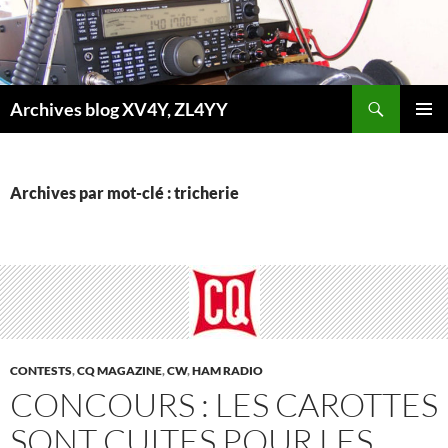
Aller
au
contenu
Recherche
Archives blog XV4Y, ZL4YY
MENU
PRINCI
Archives par mot-clé : tricherie
CONTESTS
,
CQ MAGAZINE
,
CW
,
HAM RADIO
CONCOURS : LES CAROTTES
SONT CUITES POUR LES