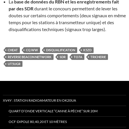
La
base de données du RBN et les enregistrements fait
par des SDR
durant le concours permettent de lever les
doutes sur certains comportements (deux signaux en même
temps pour les stations à transmetteur unique) et des
disqualifications techniques (signaux trop larges).
CHEAT
CQ WW
DISQUALIFICATION
K5ZD
REVERSE BEACON NETWORK
SDR
TO7A
TRICHERIE
UT5UGR
XV4Y : STATION RADIOAMATEUR EN OK20UA
QUART D’ONDE VERTICALE “CANNE À PÊCHE” SUR 20M
OCF-DIPOLE 80,40,20 ET 10 MÈTRES