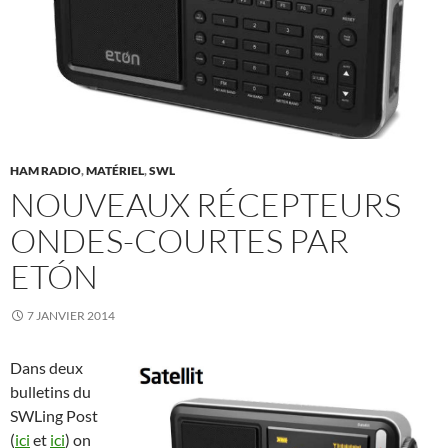
HAM RADIO
,
MATÉRIEL
,
SWL
NOUVEAUX RÉCEPTEURS
ONDES-COURTES PAR
ETÓN
7 JANVIER 2014
Dans deux
bulletins du
SWLing Post
(
ici
et
ici
) on