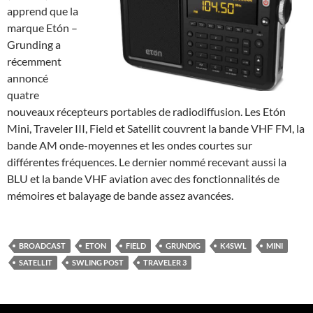
apprend que la
marque Etón –
Grunding a
récemment
annoncé
quatre
nouveaux récepteurs portables de radiodiffusion. Les Etón
Mini, Traveler III, Field et Satellit couvrent la bande VHF FM, la
bande AM onde-moyennes et les ondes courtes sur
différentes fréquences. Le dernier nommé recevant aussi la
BLU et la bande VHF aviation avec des fonctionnalités de
mémoires et balayage de bande assez avancées.
BROADCAST
ETON
FIELD
GRUNDIG
K4SWL
MINI
SATELLIT
SWLING POST
TRAVELER 3