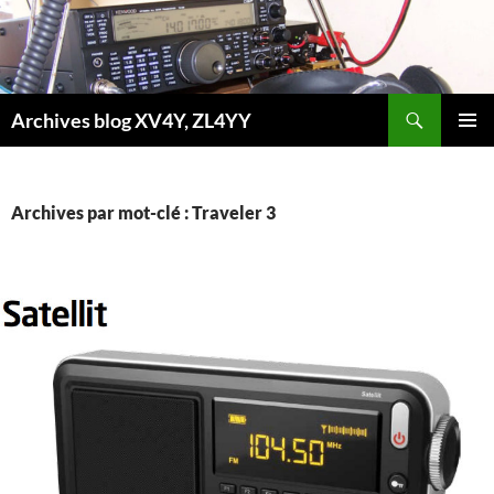
Aller
au
contenu
Recherche
Archives blog XV4Y, ZL4YY
MENU
PRINCI
Archives par mot-clé : Traveler 3