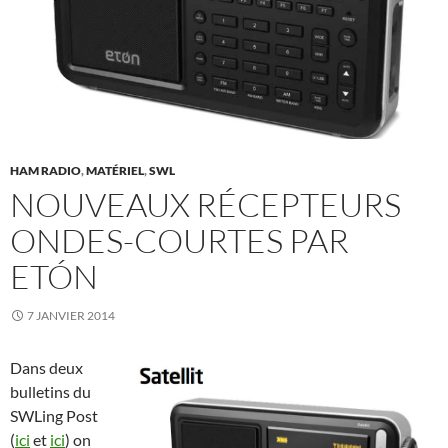
HAM RADIO
,
MATÉRIEL
,
SWL
NOUVEAUX RÉCEPTEURS
ONDES-COURTES PAR
ETÓN
7 JANVIER 2014
Dans deux
bulletins du
SWLing Post
(
ici
et
ici
) on