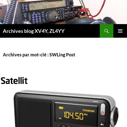
Aller
au
contenu
Recherche
Archives blog XV4Y, ZL4YY
MENU
PRINCI
Archives par mot-clé : SWLing Post