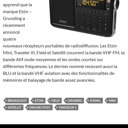
apprend que la
marque Etón –
Grunding a
récemment
annoncé
quatre
nouveaux récepteurs portables de radiodiffusion. Les Etón
Mini, Traveler III, Field et Satellit couvrent la bande VHF FM, la
bande AM onde-moyennes et les ondes courtes sur
différentes fréquences. Le dernier nommé recevant aussi la
BLU et la bande VHF aviation avec des fonctionnalités de
mémoires et balayage de bande assez avancées.
BROADCAST
ETON
FIELD
GRUNDIG
K4SWL
MINI
SATELLIT
SWLING POST
TRAVELER 3