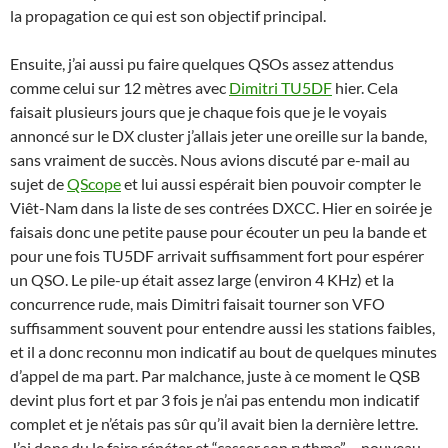
la propagation ce qui est son objectif principal.
Ensuite, j’ai aussi pu faire quelques QSOs assez attendus
comme celui sur 12 mètres avec
Dimitri TU5DF
hier. Cela
faisait plusieurs jours que je chaque fois que je le voyais
annoncé sur le DX cluster j’allais jeter une oreille sur la bande,
sans vraiment de succès. Nous avions discuté par e-mail au
sujet de
QScope
et lui aussi espérait bien pouvoir compter le
Viêt-Nam dans la liste de ses contrées DXCC. Hier en soirée je
faisais donc une petite pause pour écouter un peu la bande et
pour une fois TU5DF arrivait suffisamment fort pour espérer
un QSO. Le pile-up était assez large (environ 4 KHz) et la
concurrence rude, mais Dimitri faisait tourner son VFO
suffisamment souvent pour entendre aussi les stations faibles,
et il a donc reconnu mon indicatif au bout de quelques minutes
d’appel de ma part. Par malchance, juste à ce moment le QSB
devint plus fort et par 3 fois je n’ai pas entendu mon indicatif
complet et je n’étais pas sûr qu’il avait bien la dernière lettre.
J’ai donc du le faire répéter et “casser son rythme”… nouveau