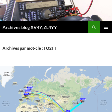
Aller
au
contenu
Recherche
Archives blog XV4Y, ZL4YY
MENU
PRINCI
Archives par mot-clé : TO2TT