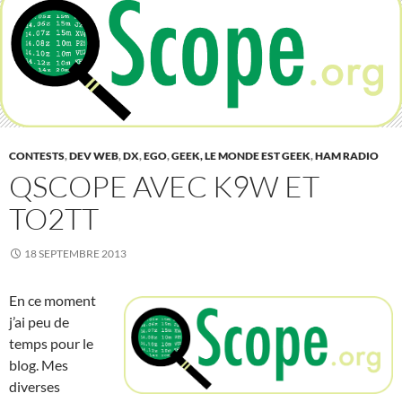
CONTESTS
,
DEV WEB
,
DX
,
EGO
,
GEEK, LE MONDE EST GEEK
,
HAM RADIO
QSCOPE AVEC K9W ET
TO2TT
18 SEPTEMBRE 2013
En ce moment
j’ai peu de
temps pour le
blog. Mes
diverses