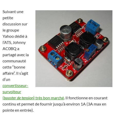
Suivant une
petite
discussion sur
le groupe
Yahoo dédié à
l’ATS, Johnny
AC0BQ a
partagé avec la
communauté
cette “bonne
affaire”. Il s’agit
d’un
convertisseur-
survolteur
(
booster de tension
) très bon marché
. Il fonctionne en courant
continu et permet de fournir jusqu’à environ 1A (3A max en
pointe en entrée).