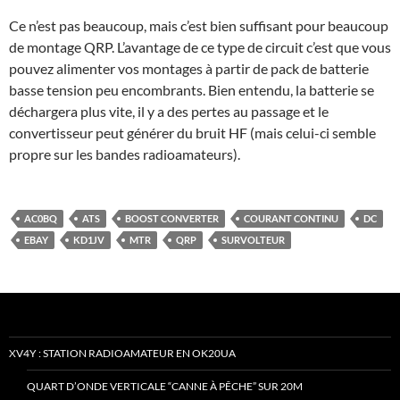
Ce n’est pas beaucoup, mais c’est bien suffisant pour beaucoup
de montage QRP. L’avantage de ce type de circuit c’est que vous
pouvez alimenter vos montages à partir de pack de batterie
basse tension peu encombrants. Bien entendu, la batterie se
déchargera plus vite, il y a des pertes au passage et le
convertisseur peut générer du bruit HF (mais celui-ci semble
propre sur les bandes radioamateurs).
AC0BQ
ATS
BOOST CONVERTER
COURANT CONTINU
DC
EBAY
KD1JV
MTR
QRP
SURVOLTEUR
XV4Y : STATION RADIOAMATEUR EN OK20UA
QUART D’ONDE VERTICALE “CANNE À PÊCHE” SUR 20M