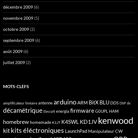
décembre 2009
(6)
novembre 2009
(5)
octobre 2009
(2)
septembre 2009
(6)
août 2009
(6)
juillet 2009
(2)
MOTS-CLEFS
arduino
BitX
BLU
ARM
antenne
DDS
amplificateur linéaire
DSP
dx
décamétrique
firmware
energia
G0UPL
HAM
Elecraft
kenwood
homebrew
KD1JV
K4SWL
homemade
K1JT
kits éléctroniques
kit
LaunchPad
Manipulateur CW