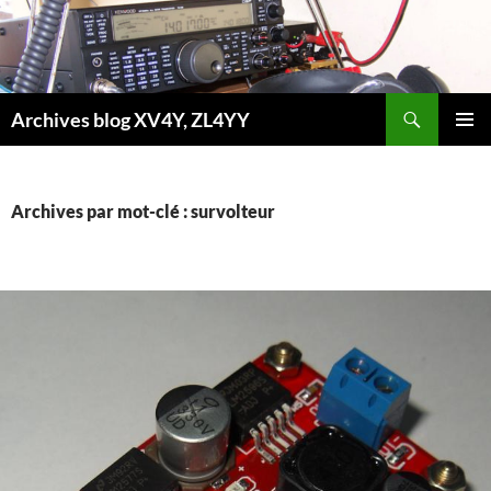
Aller
au
contenu
Recherche
Archives blog XV4Y, ZL4YY
MENU
PRINCI
Archives par mot-clé : survolteur