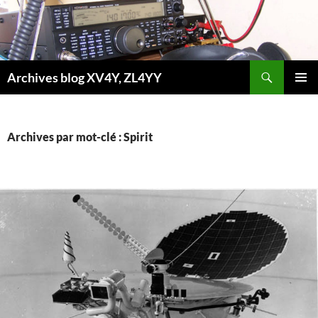
Aller
au
contenu
Recherche
Archives blog XV4Y, ZL4YY
MENU
PRINCI
Archives par mot-clé : Spirit