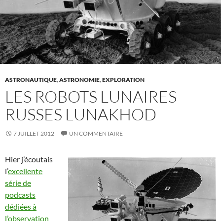
ASTRONAUTIQUE
,
ASTRONOMIE
,
EXPLORATION
LES ROBOTS LUNAIRES
RUSSES LUNAKHOD
7 JUILLET 2012
UN COMMENTAIRE
Hier j’écoutais
l’
excellente
série de
podcasts
dédiées à
l’observation