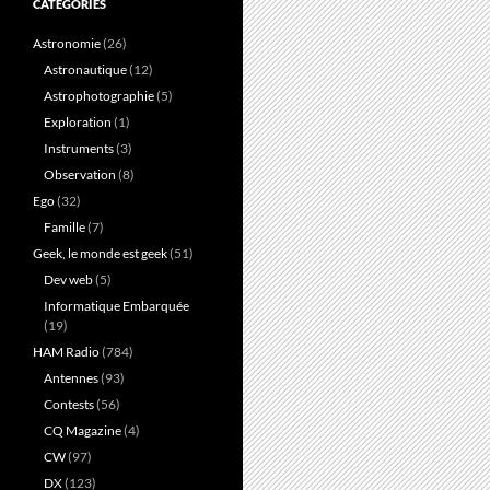
CATÉGORIES
Astronomie
(26)
Astronautique
(12)
Astrophotographie
(5)
Exploration
(1)
Instruments
(3)
Observation
(8)
Ego
(32)
Famille
(7)
Geek, le monde est geek
(51)
Dev web
(5)
Informatique Embarquée
(19)
HAM Radio
(784)
Antennes
(93)
Contests
(56)
CQ Magazine
(4)
CW
(97)
DX
(123)