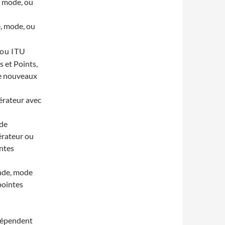
, mode, ou
e, mode, ou
 ou ITU
 et Points,
de nouveaux
érateur avec
 de
érateur ou
intes
nde, mode
pointes
 dépendent