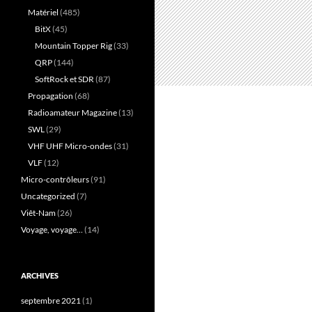
Matériel
(485)
BitX
(45)
Mountain Topper Rig
(33)
QRP
(144)
SoftRock et SDR
(87)
Propagation
(68)
Radioamateur Magazine
(13)
SWL
(29)
VHF UHF Micro-ondes
(31)
VLF
(12)
Micro-contrôleurs
(91)
Uncategorized
(7)
Viêt-Nam
(26)
Voyage, voyage…
(14)
ARCHIVES
septembre 2021
(1)