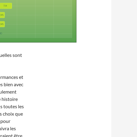
uelles sont
formances et
ès bien avec
eulement
histoire
s toutes les
es choix que
t pour
uivra les
raient être