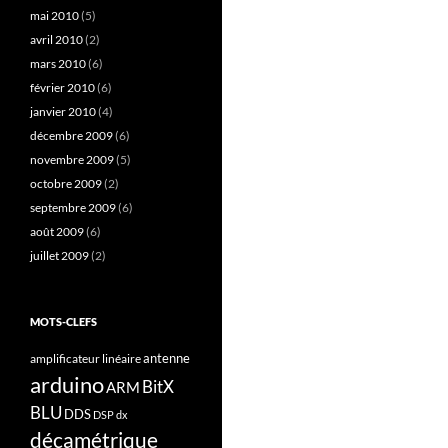
mai 2010
(5)
avril 2010
(2)
mars 2010
(6)
février 2010
(6)
janvier 2010
(4)
décembre 2009
(6)
novembre 2009
(5)
octobre 2009
(2)
septembre 2009
(6)
août 2009
(6)
juillet 2009
(2)
MOTS-CLEFS
antenne
amplificateur linéaire
arduino
BitX
ARM
BLU
DDS
DSP
dx
décamétrique