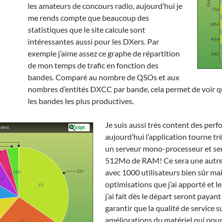
les amateurs de concours radio, aujourd’hui je
me rends compte que beaucoup des
statistiques que le site calcule sont
intéressantes aussi pour les DXers. Par
exemple j’aime assez ce graphe de répartition
de mon temps de trafic en fonction des
bandes. Comparé au nombre de QSOs et aux
nombres d’entités DXCC par bande, cela permet de voir q
les bandes les plus productives.
Je suis aussi très content des per
aujourd’hui l’application tourne tr
un serveur mono-processeur et s
512Mo de RAM! Ce sera une autre 
avec 1000 utilisateurs bien sûr mai
optimisations que j’ai apporté et l
j’ai fait dès le départ seront payan
garantir que la qualité de service s
améliorations du matériel qui pour