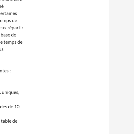
né
certaines
 temps de
eux répartir
a base de
 le temps de
us
ntes :
C uniques,
des de 10,
 table de