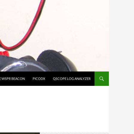
E WSPR BEACON
PICODX
QSCOPE LOG ANALYZER