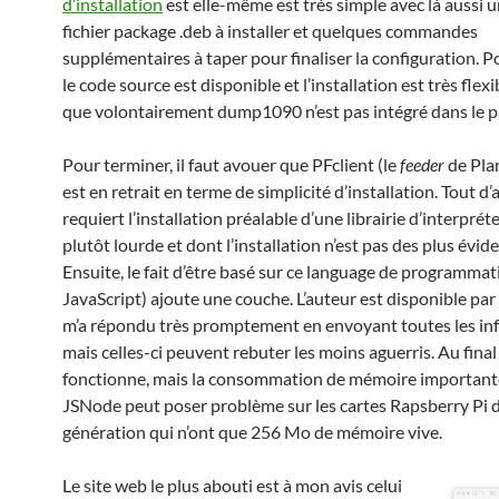
d’installation
est elle-même est très simple avec là aussi u
fichier package .deb à installer et quelques commandes
supplémentaires à taper pour finaliser la configuration. Po
le code source est disponible et l’installation est très flexi
que volontairement dump1090 n’est pas intégré dans le p
Pour terminer, il faut avouer que PFclient (le
feeder
de Pla
est en retrait en terme de simplicité d’installation. Tout d’a
requiert l’installation préalable d’une librairie d’interpr
plutôt lourde et dont l’installation n’est pas des plus évid
Ensuite, le fait d’être basé sur ce language de programmat
JavaScript) ajoute une couche. L’auteur est disponible par
m’a répondu très promptement en envoyant toutes les in
mais celles-ci peuvent rebuter les moins aguerris. Au final
fonctionne, mais la consommation de mémoire important
JSNode peut poser problème sur les cartes Rapsberry Pi 
génération qui n’ont que 256 Mo de mémoire vive.
Le site web le plus abouti est à mon avis celui