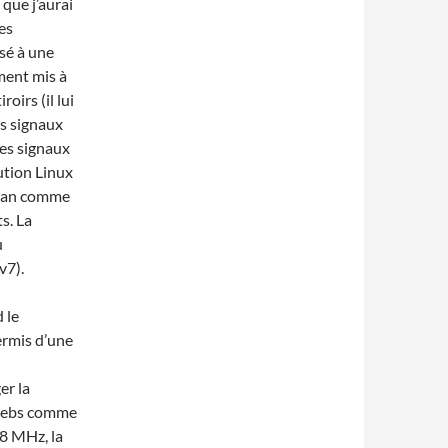
que j’aurai
es
ssé à une
ment mis à
roirs (il lui
es signaux
es signaux
bution Linux
ebian comme
s. La
u
v7).
 le
ermis d’une
er la
 webs comme
28 MHz, la