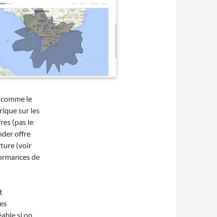
” comme le
rique sur les
res (pas le
der offre
ture (voir
rformances de
t
mes
able si on