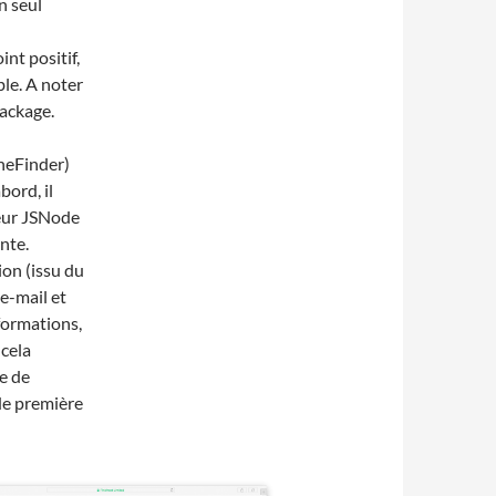
n seul
int positif,
ble. A noter
ackage.
neFinder)
bord, il
éteur JSNode
ente.
ion (issu du
 e-mail et
formations,
 cela
e de
de première