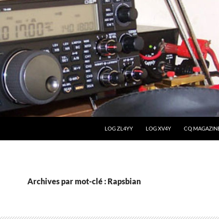
LOG ZL4YY
LOG XV4Y
CQ MAGAZIN
Archives par mot-clé : Rapsbian