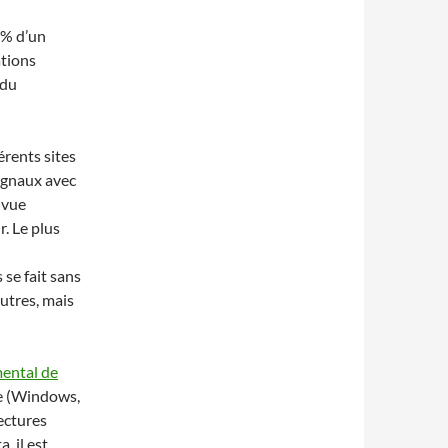
0% d’un
ations
 du
érents sites
signaux avec
 vue
r. Le plus
 se fait sans
autres, mais
ental de
me (Windows,
tectures
 il est