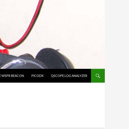
E WSPR BEACON
PICODX
QSCOPE LOG ANALYZER