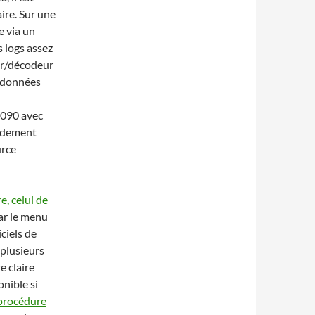
ire. Sur une
e via un
s logs assez
ur/décodeur
s données
1090 avec
pidement
urce
, celui de
par le menu
iciels de
 plusieurs
e claire
nible si
procédure