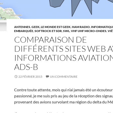
ANTENNES
,
GEEK, LE MONDE EST GEEK
,
HAM RADIO
,
INFORMATIQU
EMBARQUÉE
,
SOFTROCK ET SDR
,
SWL
,
VHF UHF MICRO-ONDES
,
VI
COMPARAISON DE
DIFFÉRENTS SITES WEB 
INFORMATIONS AVIATIO
ADS-B
22 FÉVRIER 2015
UN COMMENTAIRE
Contre toute attente, mois qui n’ai jamais été un écouteur
passionné, je me suis pris au jeu de la réception des sign
provenant des avions survolant ma région du delta du M