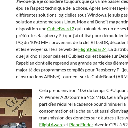
J’avoue que je considère toujours que ça va me passer dès 
épuisé l’aspect technique de la chose. Après avoir essayé l
différentes solutions logicielles sous Windows, je suis pa
solution autonome sous Linux. Mon ami Benoît ma genti
disposition une
CubieBoard 2
qui traînait dans un de ses ti
préfère les Raspberry Pi) que j’ai utilisé pour démoduler l
I/Q du 1090 MHz provenant de la clef RTL-SDR, décoder l
et les envoyer sur le site web de
FlightRadar24
. La distri
que j’ai choisi pour cela est Cubieez qui est basée sur D
Rapsbian dont elle reprend une grande partie des élément
majorité des programmes compilés pour Rapsberry Pi (je
d’instructions ARMv6) tournent sur la CubieBoard (ARM
Cela prend environ 10% du temps CPU quand
AllWinner A20 tourne à 912 MHz. Cela m’a p
part d’en réduire la cadence pour diminuer la
consommation et la chaleur, et aussi d’envisag
transmission des données sur d’autres sites
FlightAware
et
PlaneFinder
. Avec le CPU à 5