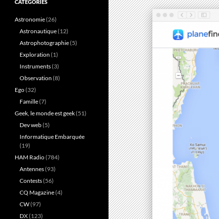
CATÉGORIES
Astronomie
(26)
Astronautique
(12)
Astrophotographie
(5)
Exploration
(1)
Instruments
(3)
Observation
(8)
Ego
(32)
Famille
(7)
Geek, le monde est geek
(51)
Dev web
(5)
Informatique Embarquée
(19)
HAM Radio
(784)
Antennes
(93)
Contests
(56)
CQ Magazine
(4)
CW
(97)
DX
(123)