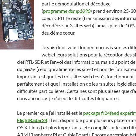
partie démodulation et décodage
(
programme
dump1090
) prend environ 25-3
coeur CPU, le reste (transmission des inform
décodées sur 3 sites web) jamais plus de 10%
deuxième coeur.
Je vais donc vous donner mon avis sur les diff
web et leurs solutions pour la réception des 
clef RTL-SDR et l’envoi des informations, mais du point de
du
feeder
(celui qui alimente les sites) et non de l’utilisateu
important est que les trois sites web testés fonctionnent
parfaitement et que l’installation de leurs suites logicielles
difficultés particulières. Certaines sont plus aisées que d’
dans aucun cas je n’ai eu de difficultés bloquantes.
Le premier que j’ai installé est le
package fr24feed expérim
FlightRadar24
. Il est disponible pour plusieurs platefor
OS X, Linux) et plus important a été compilé sur les archi
ARM (Raspberry Pi et CubieBoard). Encore en version béta,