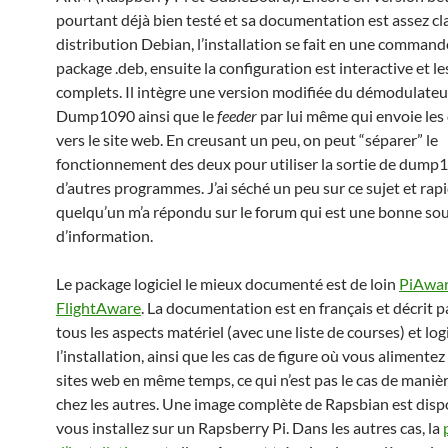
pourtant déjà bien testé et sa documentation est assez cla
distribution Debian, l’installation se fait en une command
package .deb, ensuite la configuration est interactive et le
complets. Il intègre une version modifiée du démodulate
Dump1090 ainsi que le
feeder
par lui même qui envoie le
vers le site web. En creusant un peu, on peut “séparer” le
fonctionnement des deux pour utiliser la sortie de dump
d’autres programmes. J’ai séché un peu sur ce sujet et ra
quelqu’un m’a répondu sur le forum qui est une bonne so
d’information.
Le package logiciel le mieux documenté est de loin
PiAware
FlightAware
. La documentation est en français et décrit 
tous les aspects matériel (avec une liste de courses) et log
l’installation, ainsi que les cas de figure où vous alimentez
sites web en même temps, ce qui n’est pas le cas de manièr
chez les autres. Une image complète de Rapsbian est dispo
vous installez sur un Rapsberry Pi. Dans les autres cas, la