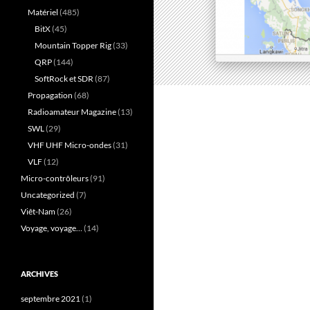
Matériel
(485)
BitX
(45)
Mountain Topper Rig
(33)
QRP
(144)
SoftRock et SDR
(87)
Propagation
(68)
Radioamateur Magazine
(13)
SWL
(29)
VHF UHF Micro-ondes
(31)
VLF
(12)
Micro-contrôleurs
(91)
Uncategorized
(7)
Viêt-Nam
(26)
Voyage, voyage…
(14)
ARCHIVES
septembre 2021
(1)