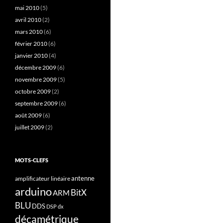
mai 2010
(5)
avril 2010
(2)
mars 2010
(6)
février 2010
(6)
janvier 2010
(4)
décembre 2009
(6)
novembre 2009
(5)
octobre 2009
(2)
septembre 2009
(6)
août 2009
(6)
juillet 2009
(2)
MOTS-CLEFS
antenne
amplificateur linéaire
arduino
BitX
ARM
BLU
DDS
DSP
dx
décamétrique