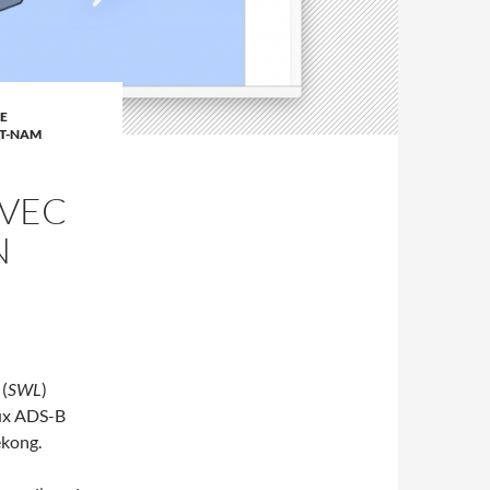
E
ÊT-NAM
AVEC
N
 (
SWL
)
aux ADS-B
ékong.