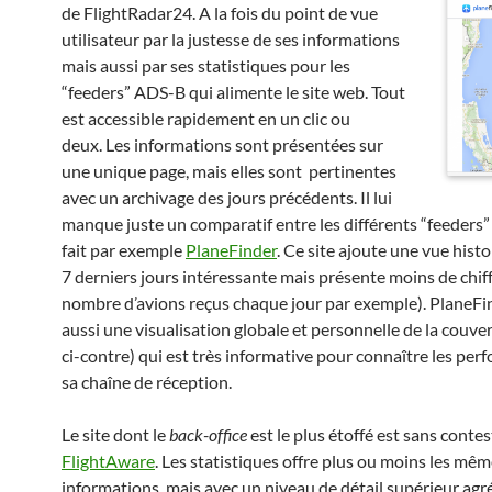
de FlightRadar24. A la fois du point de vue
utilisateur par la justesse de ses informations
mais aussi par ses statistiques pour les
“feeders” ADS-B qui alimente le site web. Tout
est accessible rapidement en un clic ou
deux. Les informations sont présentées sur
une unique page, mais elles sont pertinentes
avec un archivage des jours précédents. Il lui
manque juste un comparatif entre les différents “feeders
fait par exemple
PlaneFinder
. Ce site ajoute une vue histo
7 derniers jours intéressante mais présente moins de chiff
nombre d’avions reçus chaque jour par exemple). PlaneFin
aussi une visualisation globale et personnelle de la couver
ci-contre) qui est très informative pour connaître les pe
sa chaîne de réception.
Le site dont le
back-office
est le plus étoffé est sans contes
FlightAware
. Les statistiques offre plus ou moins les mê
informations, mais avec un niveau de détail supérieur agré