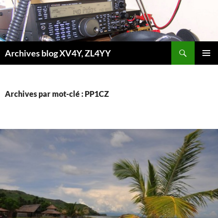
Aller
au
contenu
Recherche
Archives blog XV4Y, ZL4YY
MENU
PRINCI
Archives par mot-clé : PP1CZ