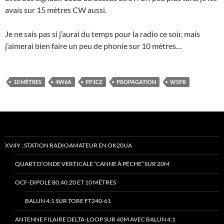
avais sur 15 mètres CW aussi.
Je ne sais pas si j’aurai du temps pour la radio ce soir, mais
j’aimerai bien faire un peu de phonie sur 10 mètres…
10 MÈTRES
4W6A
PP1CZ
PROPAGATION
WSPR
XV4Y : STATION RADIOAMATEUR EN OK20UA
QUART D’ONDE VERTICALE “CANNE À PÊCHE” SUR 20M
OCF-DIPOLE 80,40,20 ET 10 MÈTRES
BALUN 4:1 SUR TORE FT240-61
ANTENNE FILAIRE DELTA-LOOP SUR 40M AVEC BALUN 4:1