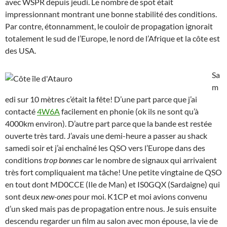
avec WSPR depuis jeudi. Le nombre de spot était
impressionnant montrant une bonne stabilité des conditions.
Par contre, étonnamment, le couloir de propagation ignorait
totalement le sud de l’Europe, le nord de l’Afrique et la côte est
des USA.
Sa
m
edi sur 10 mètres c’était la fête! D’une part parce que j’ai
contacté
4W6A
facilement en phonie (ok ils ne sont qu’à
4000km environ). D’autre part parce que la bande est restée
ouverte très tard. J’avais une demi-heure a passer au shack
samedi soir et j’ai enchaîné les QSO vers l’Europe dans des
conditions
trop bonnes
car le nombre de signaux qui arrivaient
très fort compliquaient ma tâche! Une petite vingtaine de QSO
en tout dont MD0CCE (Ile de Man) et IS0GQX (Sardaigne) qui
sont deux
new-ones
pour moi. K1CP et moi avions convenu
d’un sked mais pas de propagation entre nous. Je suis ensuite
descendu regarder un film au salon avec mon épouse, la vie de