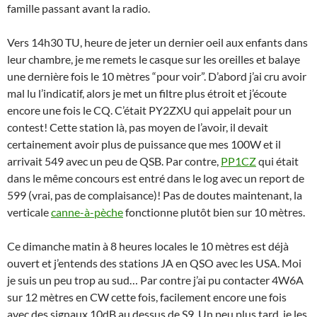
famille passant avant la radio.
Vers 14h30 TU, heure de jeter un dernier oeil aux enfants dans
leur chambre, je me remets le casque sur les oreilles et balaye
une dernière fois le 10 mètres “pour voir”. D’abord j’ai cru avoir
mal lu l’indicatif, alors je met un filtre plus étroit et j’écoute
encore une fois le CQ. C’était PY2ZXU qui appelait pour un
contest! Cette station là, pas moyen de l’avoir, il devait
certainement avoir plus de puissance que mes 100W et il
arrivait 549 avec un peu de QSB. Par contre,
PP1CZ
qui était
dans le même concours est entré dans le log avec un report de
599 (vrai, pas de complaisance)! Pas de doutes maintenant, la
verticale
canne-à-pèche
fonctionne plutôt bien sur 10 mètres.
Ce dimanche matin à 8 heures locales le 10 mètres est déjà
ouvert et j’entends des stations JA en QSO avec les USA. Moi
je suis un peu trop au sud… Par contre j’ai pu contacter 4W6A
sur 12 mètres en CW cette fois, facilement encore une fois
avec des signaux 10dB au dessus de S9. Un peu plus tard, je les