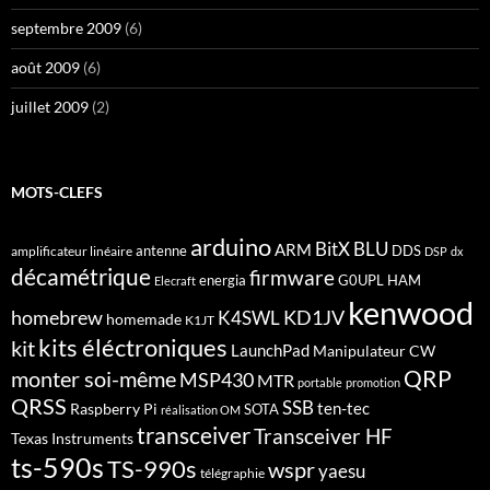
septembre 2009
(6)
août 2009
(6)
juillet 2009
(2)
MOTS-CLEFS
arduino
BitX
BLU
ARM
antenne
DDS
amplificateur linéaire
DSP
dx
décamétrique
firmware
energia
G0UPL
HAM
Elecraft
kenwood
homebrew
KD1JV
K4SWL
homemade
K1JT
kits éléctroniques
kit
LaunchPad
Manipulateur CW
QRP
monter soi-même
MSP430
MTR
portable
promotion
QRSS
SSB
ten-tec
Raspberry Pi
SOTA
réalisation OM
transceiver
Transceiver HF
Texas Instruments
ts-590s
TS-990s
wspr
yaesu
télégraphie