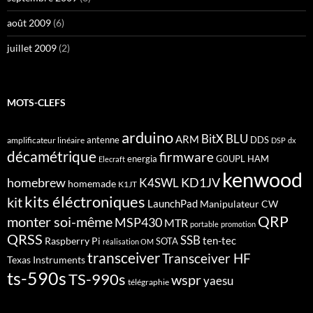
août 2009
(6)
juillet 2009
(2)
MOTS-CLEFS
arduino
BitX
BLU
ARM
antenne
DDS
amplificateur linéaire
DSP
dx
décamétrique
firmware
energia
G0UPL
HAM
Elecraft
kenwood
homebrew
KD1JV
K4SWL
homemade
K1JT
kits éléctroniques
kit
LaunchPad
Manipulateur CW
QRP
monter soi-même
MSP430
MTR
portable
promotion
QRSS
SSB
ten-tec
Raspberry Pi
SOTA
réalisation OM
transceiver
Transceiver HF
Texas Instruments
ts-590s
TS-990s
wspr
yaesu
télégraphie