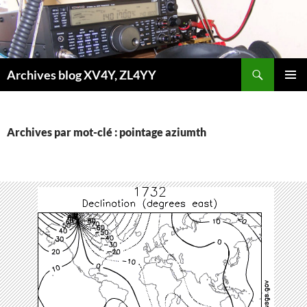
Aller
au
contenu
Recherche
Archives blog XV4Y, ZL4YY
MENU
PRINCI
Archives par mot-clé : pointage aziumth