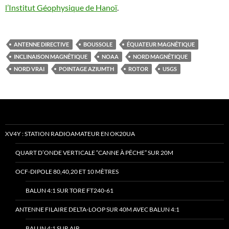
l’Institut Géophysique de Hanoï
.
ANTENNE DIRECTIVE
BOUSSOLE
ÉQUATEUR MAGNÉTIQUE
INCLINAISON MAGNÉTIQUE
NOAA
NORD MAGNÉTIQUE
NORD VRAI
POINTAGE AZIUMTH
ROTOR
USGS
XV4Y : STATION RADIOAMATEUR EN OK20UA
QUART D’ONDE VERTICALE “CANNE À PÊCHE” SUR 20M
OCF-DIPOLE 80,40,20 ET 10 MÈTRES
BALUN 4:1 SUR TORE FT240-61
ANTENNE FILAIRE DELTA-LOOP SUR 40M AVEC BALUN 4:1
BALUN 4:1 SUR AIR