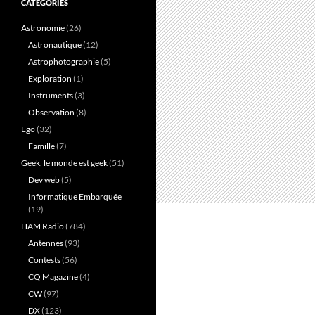
CATÉGORIES
Astronomie
(26)
Astronautique
(12)
Astrophotographie
(5)
Exploration
(1)
Instruments
(3)
Observation
(8)
Ego
(32)
Famille
(7)
Geek, le monde est geek
(51)
Dev web
(5)
Informatique Embarquée
(19)
HAM Radio
(784)
Antennes
(93)
Contests
(56)
CQ Magazine
(4)
CW
(97)
DX
(123)