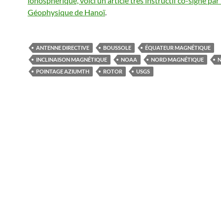
ionosphérique, voici un article très instructif co-signé par 
Géophysique de Hanoï
.
ANTENNE DIRECTIVE
BOUSSOLE
ÉQUATEUR MAGNÉTIQUE
INCLINAISON MAGNÉTIQUE
NOAA
NORD MAGNÉTIQUE
N
POINTAGE AZIUMTH
ROTOR
USGS