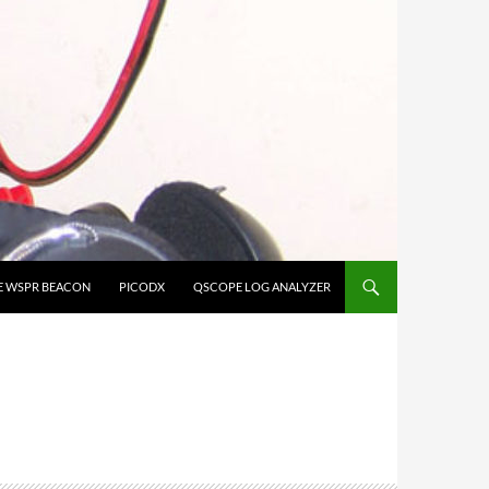
E WSPR BEACON
PICODX
QSCOPE LOG ANALYZER