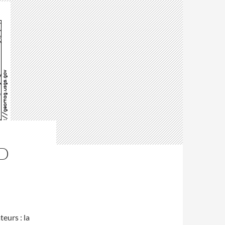
RD
eurs : la