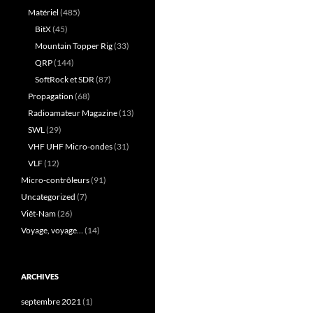
Matériel
(485)
BitX
(45)
Mountain Topper Rig
(33)
QRP
(144)
SoftRock et SDR
(87)
Propagation
(68)
Radioamateur Magazine
(13)
SWL
(29)
VHF UHF Micro-ondes
(31)
VLF
(12)
Micro-contrôleurs
(91)
Uncategorized
(7)
Viêt-Nam
(26)
Voyage, voyage…
(14)
ARCHIVES
septembre 2021
(1)