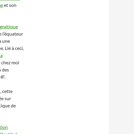
me
et son
agnétique
de l’équateur
a une
. Lié à ceci,
la
e chez moi
n des
HF.
, cette
ée sur
tique de
ation