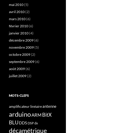
mai 2010
(5)
avril 2010
(2)
mars 2010
(6)
février 2010
(6)
janvier 2010
(4)
décembre 2009
(6)
novembre 2009
(5)
octobre 2009
(2)
septembre 2009
(6)
août 2009
(6)
juillet 2009
(2)
MOTS-CLEFS
antenne
amplificateur linéaire
arduino
BitX
ARM
BLU
DDS
DSP
dx
décamétrique