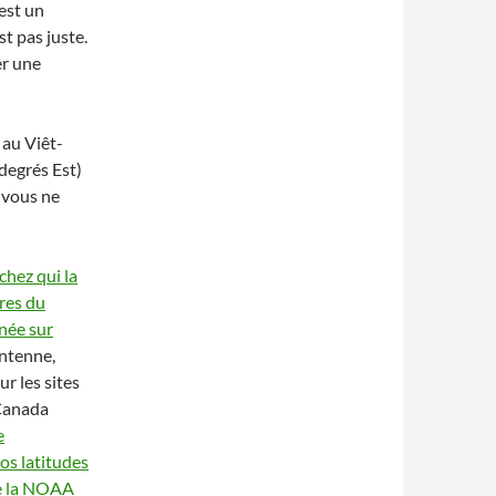
est un
t pas juste.
er une
au Viêt-
 degrés Est)
, vous ne
hez qui la
ires du
née sur
antenne,
ur les sites
 Canada
e
os latitudes
de la NOAA