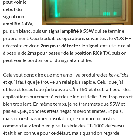
peut voir le
début du
signal non
amplifié
à 4W,
puis un
blanc
, puis un
signal amplifié à 55W
qui se termine
proprement. Ceci traduit les opérations suivantes : le VOX HF
nécessite environ
2ms pour détecter le signal
, ensuite le relai
à besoin de
2ms pour passer de la position RX à TX
, puis on
peut voir le bord arrondi du signal amplifié.
Cela veut donc dire que mon ampli va produire des
key-clicks
et qu’il faut que je trouve un relai plus rapide. Celui que j’ai
utilisé et le seul que j’ai trouvé à Cần Thơ et il est fait pour des
applications purement électrique industrielle. Bien trop gros et
bien trop lent. En même temps, je ne transmets que 55W et
pas en QSK, donc les effets négatifs seront limités. Et puis,
mais ce n’est pas une consolation, de nombreux postes
commerciaux font bien pire. La série des FT-1000 de Yaesu
était bien connue pour ce défaut, mais quand on regarde