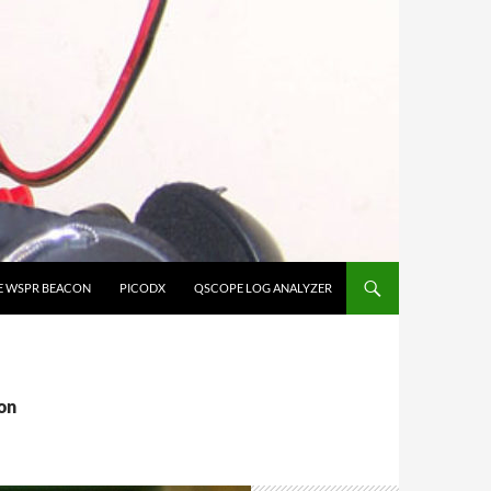
E WSPR BEACON
PICODX
QSCOPE LOG ANALYZER
on