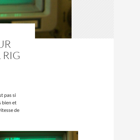
UR
 RIG
st pas si
s bien et
vitesse de