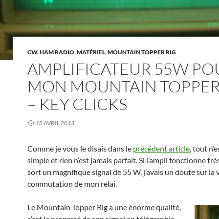
CW
,
HAM RADIO
,
MATÉRIEL
,
MOUNTAIN TOPPER RIG
AMPLIFICATEUR 55W PO
MON MOUNTAIN TOPPER
– KEY CLICKS
18 AVRIL 2013
Comme je vous le disais dans le
précédent article
, tout n’e
simple et rien n’est jamais parfait. Si l’ampli fonctionne trè
sort un magnifique signal de 55 W, j’avais un doute sur la 
commutation de mon relai.
Le Mountain Topper Rig a une énorme qualité,
c’est la propreté de son signal en télégraphie.