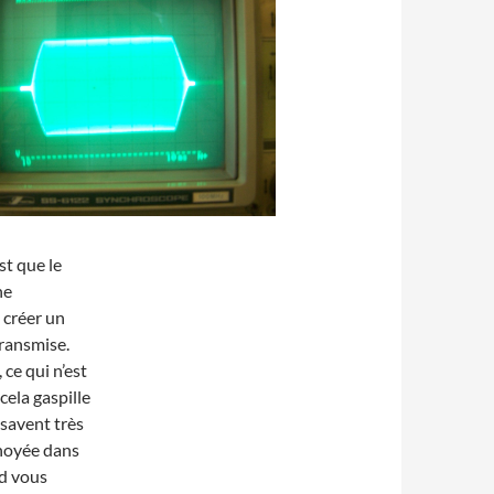
st que le
ne
 créer un
transmise.
 ce qui n’est
ela gaspille
 savent très
 noyée dans
nd vous