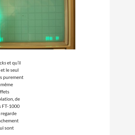
icks
et qu’il
 et le seul
ons purement
En même
ffets
olation, de
es FT-1000
 regarde
ranchement
ui sont