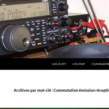
LOG ZL4YY
LOG XV4Y
CQ MAGAZIN
Archives par mot-clé : Commutation émission récepti