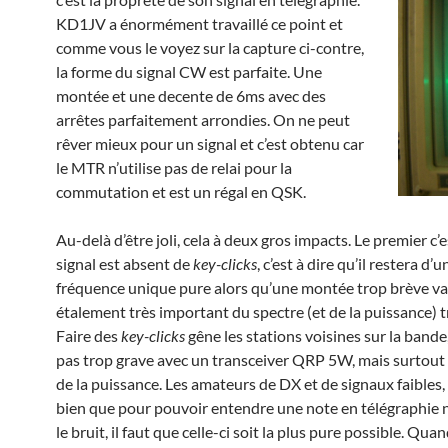
KD1JV a énormément travaillé ce point et
comme vous le voyez sur la capture ci-contre,
la forme du signal CW est parfaite. Une
montée et une decente de 6ms avec des
arrêtes parfaitement arrondies. On ne peut
rêver mieux pour un signal et c’est obtenu car
le MTR n’utilise pas de relai pour la
commutation et est un régal en QSK.
Au-delà d’être joli, cela à deux gros impacts. Le premier c’e
signal est absent de
key-clicks
, c’est à dire qu’il restera d’u
fréquence unique pure alors qu’une montée trop brève va
étalement très important du spectre (et de la puissance) 
Faire des
key-clicks
gêne les stations voisines sur la bande,
pas trop grave avec un transceiver QRP 5W, mais surtout c
de la puissance. Les amateurs de DX et de signaux faibles,
bien que pour pouvoir entendre une note en télégraphie
le bruit, il faut que celle-ci soit la plus pure possible. Qua