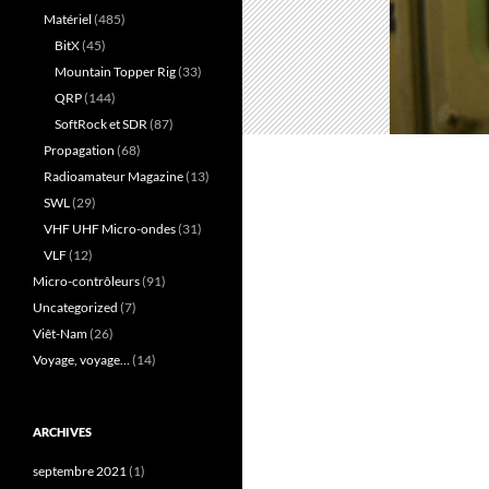
Matériel
(485)
BitX
(45)
Mountain Topper Rig
(33)
QRP
(144)
SoftRock et SDR
(87)
Propagation
(68)
Radioamateur Magazine
(13)
SWL
(29)
VHF UHF Micro-ondes
(31)
VLF
(12)
Micro-contrôleurs
(91)
Uncategorized
(7)
Viêt-Nam
(26)
Voyage, voyage…
(14)
ARCHIVES
septembre 2021
(1)