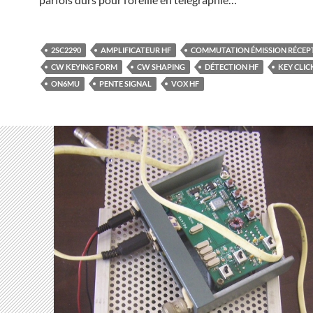
2SC2290
AMPLIFICATEUR HF
COMMUTATION ÉMISSION RÉCEP
CW KEYING FORM
CW SHAPING
DÉTECTION HF
KEY CLIC
ON6MU
PENTE SIGNAL
VOX HF