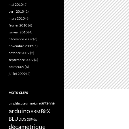
mai 2010
(5)
avril 2010
(2)
mars 2010
(6)
février 2010
(6)
janvier 2010
(4)
décembre 2009
(6)
novembre 2009
(5)
octobre 2009
(2)
septembre 2009
(6)
août 2009
(6)
juillet 2009
(2)
MOTS-CLEFS
antenne
amplificateur linéaire
arduino
BitX
ARM
BLU
DDS
DSP
dx
décamétrique