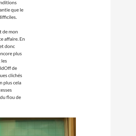
nditions
rantie que le
fficiles.
et de mon
ce affaire. En
 et donc
 encore plus
 les
oldOff de
ques clichés
n plus cela
tesses
 du flou de