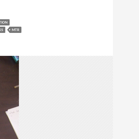
TION
KS
MTR