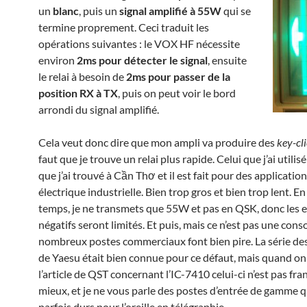
un
blanc
, puis un
signal amplifié à 55W
qui se
termine proprement. Ceci traduit les
opérations suivantes : le VOX HF nécessite
environ
2ms pour détecter le signal
, ensuite
le relai à besoin de
2ms pour passer de la
position RX à TX
, puis on peut voir le bord
arrondi du signal amplifié.
Cela veut donc dire que mon ampli va produire des
key-cl
faut que je trouve un relai plus rapide. Celui que j’ai utilisé
que j’ai trouvé à Cần Thơ et il est fait pour des applicati
électrique industrielle. Bien trop gros et bien trop lent. 
temps, je ne transmets que 55W et pas en QSK, donc les e
négatifs seront limités. Et puis, mais ce n’est pas une cons
nombreux postes commerciaux font bien pire. La série d
de Yaesu était bien connue pour ce défaut, mais quand on
l’article de QST concernant l’IC-7410 celui-ci n’est pas f
mieux, et je ne vous parle des postes d’entrée de gamme q
parfois durs pour l’oreille en télégraphie…