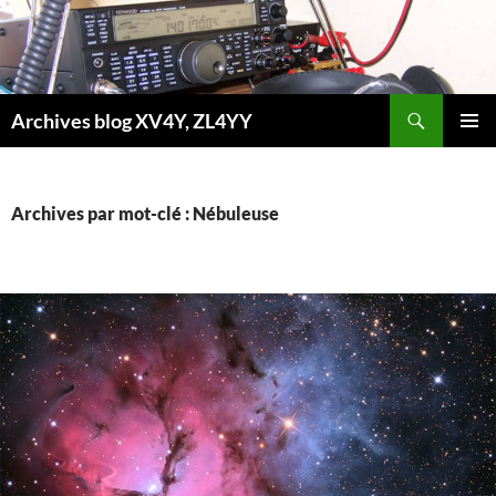
Aller
au
contenu
Recherche
Archives blog XV4Y, ZL4YY
MENU
PRINCI
Archives par mot-clé : Nébuleuse