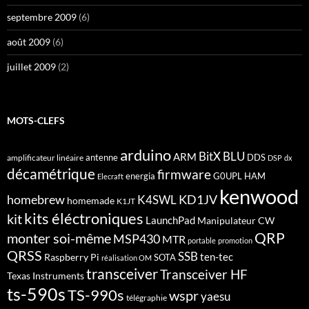
septembre 2009
(6)
août 2009
(6)
juillet 2009
(2)
MOTS-CLEFS
arduino
BitX
BLU
ARM
antenne
DDS
amplificateur linéaire
DSP
dx
décamétrique
firmware
energia
G0UPL
HAM
Elecraft
kenwood
homebrew
KD1JV
K4SWL
homemade
K1JT
kits éléctroniques
kit
LaunchPad
Manipulateur CW
QRP
monter soi-même
MSP430
MTR
portable
promotion
QRSS
SSB
ten-tec
Raspberry Pi
SOTA
réalisation OM
transceiver
Transceiver HF
Texas Instruments
ts-590s
TS-990s
wspr
yaesu
télégraphie