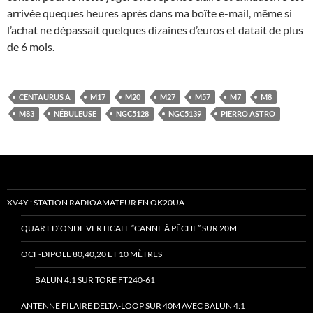
arrivée queques heures après dans ma boîte e-mail, même si
l’achat ne dépassait quelques dizaines d’euros et datait de plus
de 6 mois.
CENTAURUS A
M17
M20
M27
M57
M7
M8
M83
NÉBULEUSE
NGC5128
NGC5139
PIERRO ASTRO
XV4Y : STATION RADIOAMATEUR EN OK20UA
QUART D’ONDE VERTICALE “CANNE À PÊCHE” SUR 20M
OCF-DIPOLE 80,40,20 ET 10 MÈTRES
BALUN 4:1 SUR TORE FT240-61
ANTENNE FILAIRE DELTA-LOOP SUR 40M AVEC BALUN 4:1