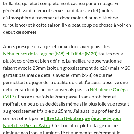
brillante, qui était complètement cachée par un nuage. En
général il vaut mieux observer haut dans le ciel (moins
d’atmosphère à traverser et donc moins d’humidité et de
turbulence) et à cette saison il y a beaucoup de choses à voir en
début de soirée!
Après presque un an je retrouve donc avec plaisir les
Nébuleuses de la Lagune (M8) et Trifide (M20)
toutes deux
plutôt colorées et bien définie. La meilleure observation se
faisant avec le 25mm (soit un grossissement de x26) mais M20
gardait pas mal de détails avec le 7mm (x93) ce qui me
permettait de juger de la qualité du ciel. J’ai aussi observé une
nébuleuse dont je ne me souvenais pas : la
Nébuleuse Oméga
(M17)
. Encore une fois le 7mm passait sans problème et
m’offrait un peu plus de détails même si la plus jolie vue restait
au grossissement faible du 25mm. J’ai aussi pu profiter du
confort offert par le
filtre CLS Nebulae que j’ai acheté pour
Noël chez Pierro-Astro
. C’est un filtre plutôt large qui ne
diminue pas trop la luminosité et augmente légèrement le