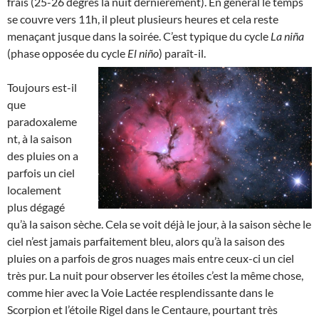
frais (25-26 degrés la nuit dernièrement). En général le temps
se couvre vers 11h, il pleut plusieurs heures et cela reste
menaçant jusque dans la soirée. C’est typique du cycle
La niña
(phase opposée du cycle
El niño
) paraît-il.
Toujours est-il
que
paradoxaleme
nt, à la saison
des pluies on a
parfois un ciel
localement
plus dégagé
qu’à la saison sèche. Cela se voit déjà le jour, à la saison sèche le
ciel n’est jamais parfaitement bleu, alors qu’à la saison des
pluies on a parfois de gros nuages mais entre ceux-ci un ciel
très pur. La nuit pour observer les étoiles c’est la même chose,
comme hier avec la Voie Lactée resplendissante dans le
Scorpion et l’étoile Rigel dans le Centaure, pourtant très