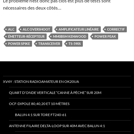
Le problème n’est donc pas clos est plus de tests sont
nécessaires des deux côtés…
ALC
ALC OVERSHOOT
AMPLIFICATEUR LINÉAIRE
CORRECTIF
ÉMETTEUR-RÉCEPTEUR
MM0BSM KENWOOD
POWER PEAK
POWER SPIKE
TRANSCEIVER
TS-590S
XV4Y : STATION RADIOAMATEUR EN OK20UA
QUART D’ONDE VERTICALE “CANNE À PÊCHE” SUR 20M
OCF-DIPOLE 80,40,20 ET 10 MÈTRES
BALUN 4:1 SUR TORE FT240-61
ANTENNE FILAIRE DELTA-LOOP SUR 40M AVEC BALUN 4:1