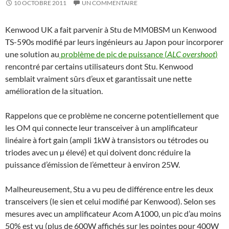
10 OCTOBRE 2011
UN COMMENTAIRE
Kenwood UK a fait parvenir à Stu de MM0BSM un Kenwood
TS-590s modifié par leurs ingénieurs au Japon pour incorporer
une solution au
problème de pic de puissance (
ALC overshoot
)
rencontré par certains utilisateurs dont Stu. Kenwood
semblait vraiment sûrs d’eux et garantissait une nette
amélioration de la situation.
Rappelons que ce problème ne concerne potentiellement que
les OM qui connecte leur transceiver à un amplificateur
linéaire à fort gain (ampli 1kW à transistors ou tétrodes ou
triodes avec un µ élevé) et qui doivent donc réduire la
puissance d’émission de l’émetteur à environ 25W.
Malheureusement, Stu a vu peu de différence entre les deux
transceivers (le sien et celui modifié par Kenwood). Selon ses
mesures avec un amplificateur Acom A1000, un pic d’au moins
50% est vu (plus de 600W affichés sur les pointes pour 400W