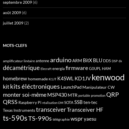
septembre 2009
(6)
août 2009
(6)
juillet 2009
(2)
MOTS-CLEFS
arduino
BitX
BLU
ARM
antenne
DDS
amplificateur linéaire
DSP
dx
décamétrique
firmware
energia
G0UPL
HAM
Elecraft
kenwood
homebrew
KD1JV
K4SWL
homemade
K1JT
kits éléctroniques
kit
LaunchPad
Manipulateur CW
QRP
monter soi-même
MSP430
MTR
portable
promotion
QRSS
SSB
ten-tec
Raspberry Pi
SOTA
réalisation OM
transceiver
Transceiver HF
Texas Instruments
ts-590s
TS-990s
wspr
yaesu
télégraphie