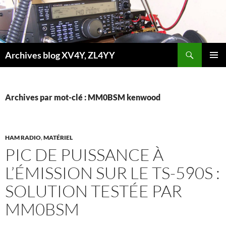
Aller
au
contenu
Recherche
Archives blog XV4Y, ZL4YY
MENU
PRINCI
Archives par mot-clé : MM0BSM kenwood
HAM RADIO
,
MATÉRIEL
PIC DE PUISSANCE À
L’ÉMISSION SUR LE TS-590S :
SOLUTION TESTÉE PAR
MM0BSM